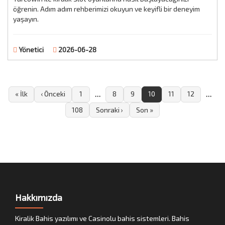
öğrenin. Adım adım rehberimizi okuyun ve keyifli bir deneyim
yaşayın.
Yönetici
2026-06-28
« İlk
‹ Önceki
1
8
9
10
11
12
…
…
108
Sonraki ›
Son »
Hakkımızda
Kiralik Bahis yazılımı ve Casinolu bahis sistemleri. Bahis