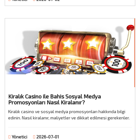
Kiralık Casino ile Bahis Sosyal Medya
Promosyonları Nasıl Kiralanır?
Kiralık casino ve sosyal medya promosyonları hakkında bilgi
edinin. Nasıl kiralanır, maliyetler ve dikkat edilmesi gerekenler.
Yönetici
2026-07-01