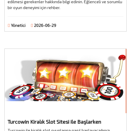
edilmesi gerekenler hakkında bilgi edinin. Eğlenceli ve sorumlu
bir oyun deneyimi için rehber.
Yönetici
2026-06-29
Turcowin Kiralık Slot Sitesi ile Başlarken
Turcowin ile kiralık slot oyunlarına nasıl başlayacağınızı