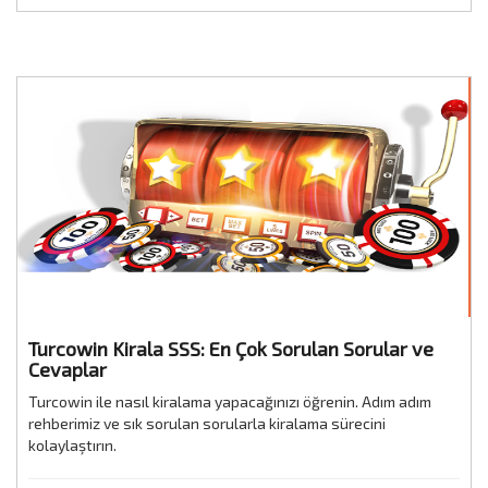
Turcowin Kirala SSS: En Çok Sorulan Sorular ve
Cevaplar
Turcowin ile nasıl kiralama yapacağınızı öğrenin. Adım adım
rehberimiz ve sık sorulan sorularla kiralama sürecini
kolaylaştırın.