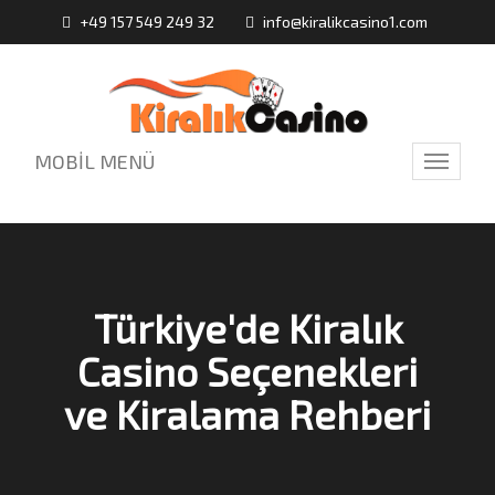
+49 157 549 249 32
info@kiralikcasino1.com
MOBİL MENÜ
Toggle
navigati
Türkiye'de Kiralık
Casino Seçenekleri
ve Kiralama Rehberi