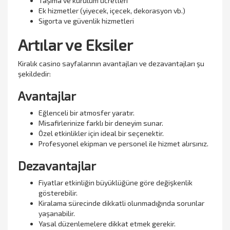
Taşıma ve kurulum ücretleri
Ek hizmetler (yiyecek, içecek, dekorasyon vb.)
Sigorta ve güvenlik hizmetleri
Artılar ve Eksiler
Kiralık casino sayfalarının avantajları ve dezavantajları şu
şekildedir:
Avantajlar
Eğlenceli bir atmosfer yaratır.
Misafirlerinize farklı bir deneyim sunar.
Özel etkinlikler için ideal bir seçenektir.
Profesyonel ekipman ve personel ile hizmet alırsınız.
Dezavantajlar
Fiyatlar etkinliğin büyüklüğüne göre değişkenlik
gösterebilir.
Kiralama sürecinde dikkatli olunmadığında sorunlar
yaşanabilir.
Yasal düzenlemelere dikkat etmek gerekir.