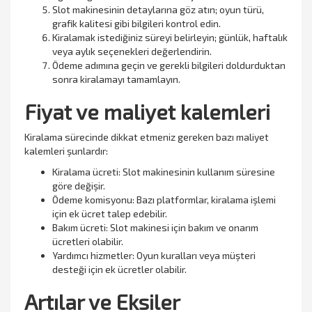
Slot makinesinin detaylarına göz atın; oyun türü,
grafik kalitesi gibi bilgileri kontrol edin.
Kiralamak istediğiniz süreyi belirleyin; günlük, haftalık
veya aylık seçenekleri değerlendirin.
Ödeme adımına geçin ve gerekli bilgileri doldurduktan
sonra kiralamayı tamamlayın.
Fiyat ve maliyet kalemleri
Kiralama sürecinde dikkat etmeniz gereken bazı maliyet
kalemleri şunlardır:
Kiralama ücreti: Slot makinesinin kullanım süresine
göre değişir.
Ödeme komisyonu: Bazı platformlar, kiralama işlemi
için ek ücret talep edebilir.
Bakım ücreti: Slot makinesi için bakım ve onarım
ücretleri olabilir.
Yardımcı hizmetler: Oyun kuralları veya müşteri
desteği için ek ücretler olabilir.
Artılar ve Eksiler