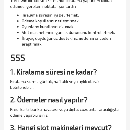
Turcowin kiralık slot sitesinde kiralama yaparken dikkat
edilmesi gereken noktalar şunlardır:
Kiralama süresini iyi belirlemek.
Ödeme koşullarını netleştirmek.
Oyunların kurallarını okumak.
Slot makinelerinin güncel durumunu kontrol etmek.
İhtiyaç duyduğunuz destek hizmetlerini önceden
araştırmak.
SSS
1. Kiralama süresi ne kadar?
Kiralama süresi günlük, haftalık veya aylık olarak
belirlenebilir.
2. Ödemeler nasıl yapılır?
Kredi kartı, banka havalesi veya dijital cüzdanlar aracılığıyla
ödeme yapabilirsiniz.
3. Hangi slot makineleri mevcut?