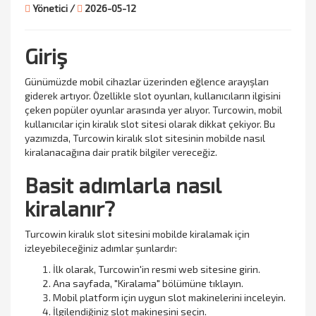
Yönetici /
2026-05-12
Giriş
Günümüzde mobil cihazlar üzerinden eğlence arayışları
giderek artıyor. Özellikle slot oyunları, kullanıcıların ilgisini
çeken popüler oyunlar arasında yer alıyor. Turcowin, mobil
kullanıcılar için kiralık slot sitesi olarak dikkat çekiyor. Bu
yazımızda, Turcowin kiralık slot sitesinin mobilde nasıl
kiralanacağına dair pratik bilgiler vereceğiz.
Basit adımlarla nasıl
kiralanır?
Turcowin kiralık slot sitesini mobilde kiralamak için
izleyebileceğiniz adımlar şunlardır:
İlk olarak, Turcowin'in resmi web sitesine girin.
Ana sayfada, "Kiralama" bölümüne tıklayın.
Mobil platform için uygun slot makinelerini inceleyin.
İlgilendiğiniz slot makinesini seçin.