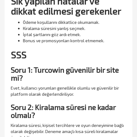
Sık yapılan hatalar ve
dikkat edilmesi gerekenler
Ödeme koşullarını dikkatlice okumamak.
Kiralama süresini yanlış seçmek.
İptal şartlarını göz ardı etmek.
Bonus ve promosyonları kontrol etmemek.
SSS
Soru 1: Turcowin güvenilir bir site
mi?
Evet, kullanıcı yorumları genellikle olumlu ve güvenilir bir
platform olarak değerlendiriliyor.
Soru 2: Kiralama süresi ne kadar
olmalı?
Kiralama süresi, kişisel tercihlere ve oyun deneyimine bağlı
olarak değişebilir. Deneme amaçlı kısa süreli kiralamalar