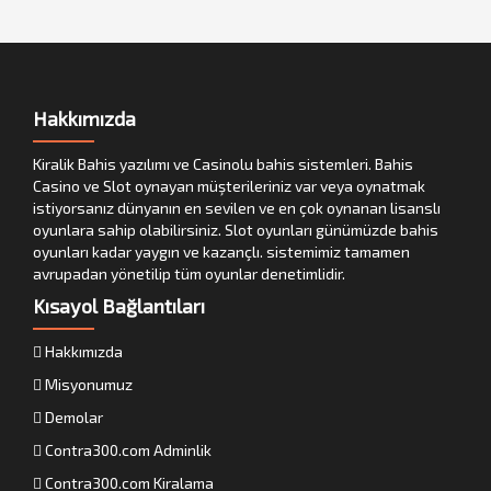
Hakkımızda
Kiralik Bahis yazılımı ve Casinolu bahis sistemleri. Bahis
Casino ve Slot oynayan müşterileriniz var veya oynatmak
istiyorsanız dünyanın en sevilen ve en çok oynanan lisanslı
oyunlara sahip olabilirsiniz. Slot oyunları günümüzde bahis
oyunları kadar yaygın ve kazançlı. sistemimiz tamamen
avrupadan yönetilip tüm oyunlar denetimlidir.
Kısayol Bağlantıları
Hakkımızda
Misyonumuz
Demolar
Contra300.com Adminlik
Contra300.com Kiralama