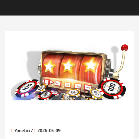
Yönetici /
2026-05-09