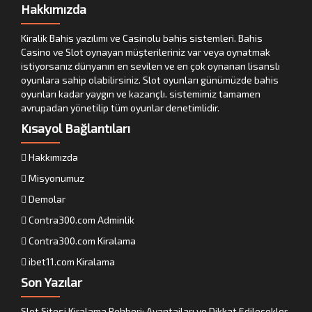
Hakkımızda
Kiralik Bahis yazılımı ve Casinolu bahis sistemleri. Bahis
Casino ve Slot oynayan müşterileriniz var veya oynatmak
istiyorsanız dünyanın en sevilen ve en çok oynanan lisanslı
oyunlara sahip olabilirsiniz. Slot oyunları günümüzde bahis
oyunları kadar yaygın ve kazançlı. sistemimiz tamamen
avrupadan yönetilip tüm oyunlar denetimlidir.
Kısayol Bağlantıları
Hakkımızda
Misyonumuz
Demolar
Contra300.com Adminlik
Contra300.com Kiralama
ibet11.com Kiralama
Son Yazılar
Slot Sitesi Kiralama Rehberi: Avantajları ve Dikkat Edilecekler