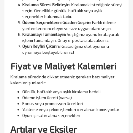
Kiralama Süresi Belirleyin:
Kiralamak istediğiniz süreyi
seçin. Genellikle günlük, haftalık veya aylık
seçenekler bulunmaktadır.
Ödeme Seçeneklerini Gözden Geçirin:
Farklı ödeme
yöntemlerini inceleyin ve size uygun olanı seçin.
Kiralamayı Tamamlayın:
Seçtiğiniz oyunu kiralayarak
işlemi tamamlayın. Onay e-postası alacaksınız.
Oyun Keyfini Çıkarın:
Kiraladığınız slot oyununu
oynamaya başlayabilirsiniz!
Fiyat ve Maliyet Kalemleri
Kiralama sürecinde dikkat etmeniz gereken bazı maliyet
kalemleri şunlardır:
Günlük, haftalık veya aylık kiralama bedeli
Ödeme işlem ücreti (varsa)
Bonus veya promosyon ücretleri
Yükleme veya çekim işlemleri için alınan komisyonlar
Oyun içi satın alma seçenekleri
Artılar ve Eksiler