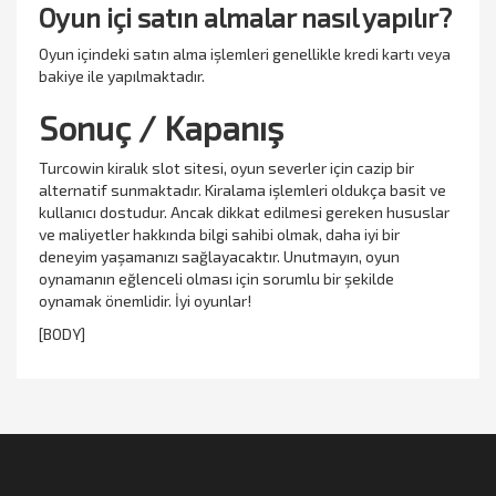
Oyun içi satın almalar nasıl yapılır?
Oyun içindeki satın alma işlemleri genellikle kredi kartı veya
bakiye ile yapılmaktadır.
Sonuç / Kapanış
Turcowin kiralık slot sitesi, oyun severler için cazip bir
alternatif sunmaktadır. Kiralama işlemleri oldukça basit ve
kullanıcı dostudur. Ancak dikkat edilmesi gereken hususlar
ve maliyetler hakkında bilgi sahibi olmak, daha iyi bir
deneyim yaşamanızı sağlayacaktır. Unutmayın, oyun
oynamanın eğlenceli olması için sorumlu bir şekilde
oynamak önemlidir. İyi oyunlar!
[BODY]