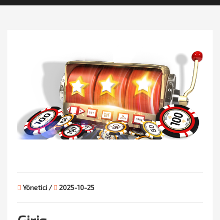
Yönetici /
2025-10-25