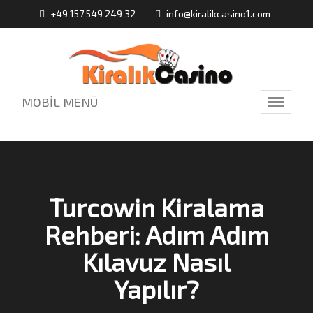
+49 157 549 249 32
info@kiralikcasino1.com
MOBİL MENÜ
Toggle
navigati
Turcowin Kiralama
Rehberi: Adım Adım
Kılavuz Nasıl
Yapılır?