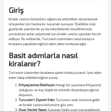
Giriş
Kiralık casino hizmetleri, eğlenceli etkinlikler düzenlemek
isteyenler için harika bir seçenek sunuyor. Özellikle özel
günlerde, partilerde ya da etkinliklerde misafirlerinize
unutulmaz anlar yaşatmak için kiralık casino oyunları tercih
ediliyor. Bu rehberde, Turcowin üzerinden nasıl kolayca
kiralama yapabileceğinizi adım adım inceleyeceğiz.
Basit adımlarla nasıl
kiralanır?
Turcowin üzerinden kiralama işlemi oldukça basit. İşte adım
adım takip edebileceğiniz süreç:
İhtiyaçlarınızı Belirleyin:
Hangi tür oyunlara ihtiyacınız
olduğunu ve kaç kişilik bir etkinlik düzenleyeceğinizi
düşünün.
Turcowin’i Ziyaret Edin:
Turcowin web sitesine gidin
ve kiralık casino bölümüne göz atın.
Oyun Seçimi Yapın:
Sunulan farklı oyun seçeneklerini