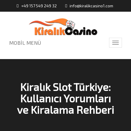
+49 157 549 249 32
info@kiralikcasino1.com
MOBİL MENÜ
Toggle
navigati
Kiralık Slot Türkiye:
Kullanıcı Yorumları
ve Kiralama Rehberi