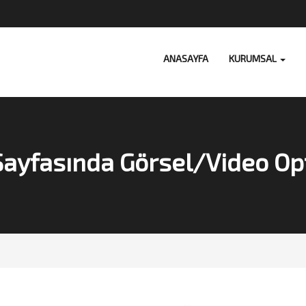
ANASAYFA
KURUMSAL
t Sayfasında Görsel/Video O