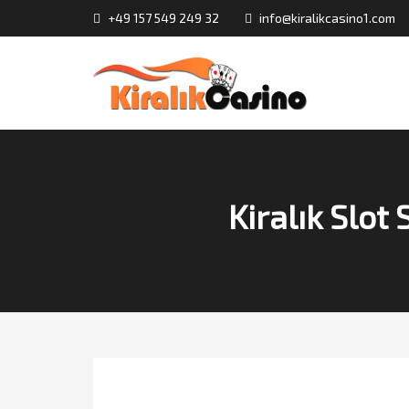
+49 157 549 249 32
info@kiralikcasino1.com
Kiralık Slo