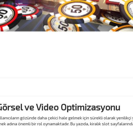
n Görsel ve Video Optimizasyonu
anıcıların gözünde daha çekici hale gelmek için sürekli olarak yenilikçi 
rmek adına önemli bir rol oynamaktadır. Bu yazıda, kiralık slot sayfaları