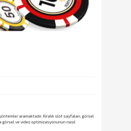
yöntemler aramaktadır. Kiralık slot sayfaları, görsel
nda görsel ve video optimizasyonunun nasıl