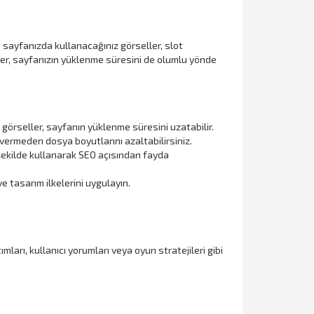
ot sayfanızda kullanacağınız görseller, slot
rseller, sayfanızın yüklenme süresini de olumlu yönde
 görseller, sayfanın yüklenme süresini uzatabilir.
vermeden dosya boyutlarını azaltabilirsiniz.
 şekilde kullanarak SEO açısından fayda
 tasarım ilkelerini uygulayın.
.
ımları, kullanıcı yorumları veya oyun stratejileri gibi