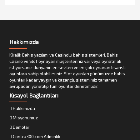
Hakkımızda
Kiralik Bahis yazılımı ve Casinolu bahis sistemleri. Bahis
Casino ve Slot oynayan müşterileriniz var veya oynatmak
istiyorsanız dünyanın en sevilen ve en çok oynanan lisanslı
oyunlara sahip olabilirsiniz. Slot oyunları günümüzde bahis
oyunları kadar yaygın ve kazançlı. sistemimiz tamamen
avrupadan yönetilip tüm oyunlar denetimlidir.
Kısayol Bağlantıları
Hakkımızda
Misyonumuz
Demolar
Contra300.com Adminlik