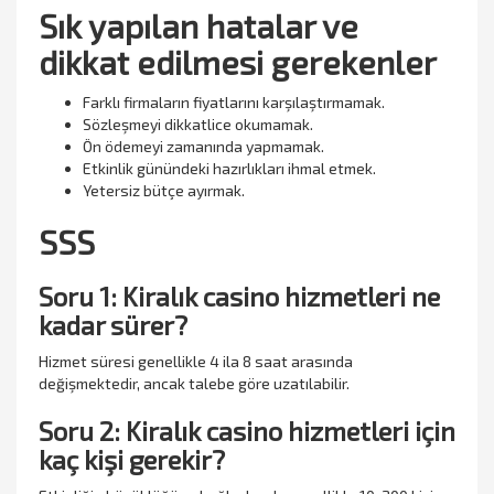
Sık yapılan hatalar ve
dikkat edilmesi gerekenler
Farklı firmaların fiyatlarını karşılaştırmamak.
Sözleşmeyi dikkatlice okumamak.
Ön ödemeyi zamanında yapmamak.
Etkinlik günündeki hazırlıkları ihmal etmek.
Yetersiz bütçe ayırmak.
SSS
Soru 1: Kiralık casino hizmetleri ne
kadar sürer?
Hizmet süresi genellikle 4 ila 8 saat arasında
değişmektedir, ancak talebe göre uzatılabilir.
Soru 2: Kiralık casino hizmetleri için
kaç kişi gerekir?