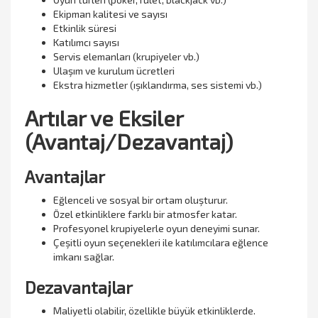
Ekipman kalitesi ve sayısı
Etkinlik süresi
Katılımcı sayısı
Servis elemanları (krupiyeler vb.)
Ulaşım ve kurulum ücretleri
Ekstra hizmetler (ışıklandırma, ses sistemi vb.)
Artılar ve Eksiler
(Avantaj/Dezavantaj)
Avantajlar
Eğlenceli ve sosyal bir ortam oluşturur.
Özel etkinliklere farklı bir atmosfer katar.
Profesyonel krupiyelerle oyun deneyimi sunar.
Çeşitli oyun seçenekleri ile katılımcılara eğlence
imkanı sağlar.
Dezavantajlar
Maliyetli olabilir, özellikle büyük etkinliklerde.