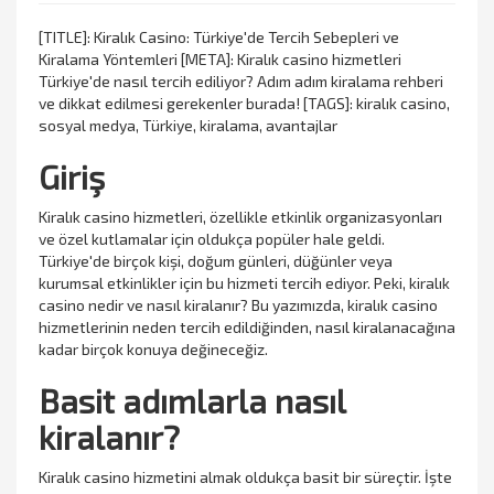
[TITLE]: Kiralık Casino: Türkiye'de Tercih Sebepleri ve
Kiralama Yöntemleri [META]: Kiralık casino hizmetleri
Türkiye'de nasıl tercih ediliyor? Adım adım kiralama rehberi
ve dikkat edilmesi gerekenler burada! [TAGS]: kiralık casino,
sosyal medya, Türkiye, kiralama, avantajlar
Giriş
Kiralık casino hizmetleri, özellikle etkinlik organizasyonları
ve özel kutlamalar için oldukça popüler hale geldi.
Türkiye'de birçok kişi, doğum günleri, düğünler veya
kurumsal etkinlikler için bu hizmeti tercih ediyor. Peki, kiralık
casino nedir ve nasıl kiralanır? Bu yazımızda, kiralık casino
hizmetlerinin neden tercih edildiğinden, nasıl kiralanacağına
kadar birçok konuya değineceğiz.
Basit adımlarla nasıl
kiralanır?
Kiralık casino hizmetini almak oldukça basit bir süreçtir. İşte