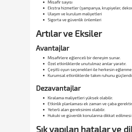
Misafir sayısı
Ekstra hizmetler (şampanya, krupiyeler, deko
Ulaşım ve kurulum maliyetleri
Sigorta ve güvenlik önlemleri
Artılar ve Eksiler
Avantajlar
Misafirlere eğlenceli bir deneyim sunar.
Özel etkinliklerde unutulmaz anılar yaratır.
Çeşitli oyun seçenekleri ile herkesin eğlenmes
Kurumsal etkinliklerde takım ruhunu güçlendir
Dezavantajlar
Kiralama maliyetleri yüksek olabilir.
Etkinlik planlaması ek zaman ve çaba gerektire
Yeterli alan gereksinimi olabilir.
Hukuki ve güvenlik konularına dikkat edilmesi 
Sık yapılan hatalar ve d