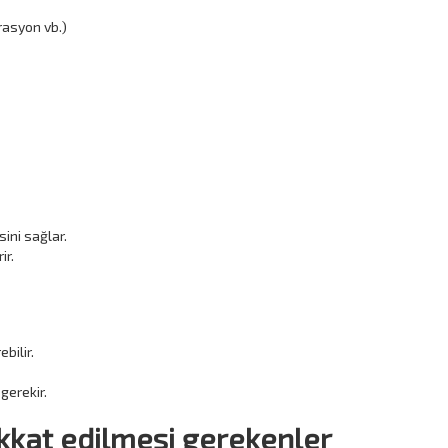
rasyon vb.)
ini sağlar.
ir.
bilir.
gerekir.
ikkat edilmesi gerekenler