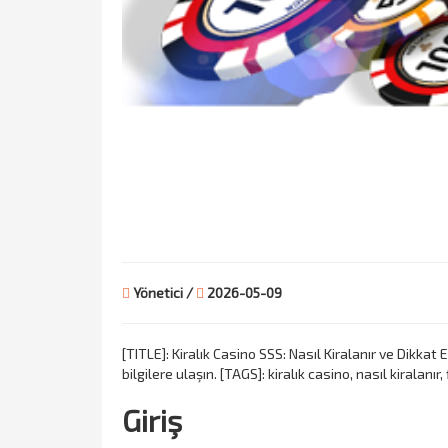
Yönetici /
2026-05-09
[TITLE]: Kiralık Casino SSS: Nasıl Kiralanır ve Dikkat
bilgilere ulaşın. [TAGS]: kiralık casino, nasıl kiralanır
Giriş