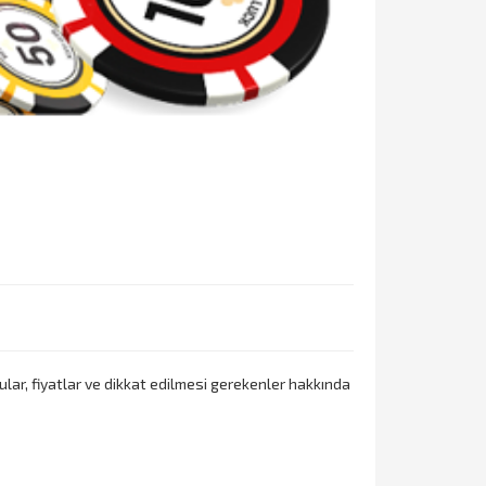
rular, fiyatlar ve dikkat edilmesi gerekenler hakkında