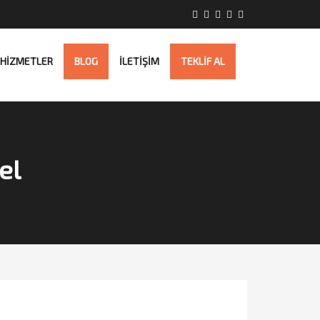
HİZMETLER
BLOG
İLETİŞİM
TEKLİF AL
el