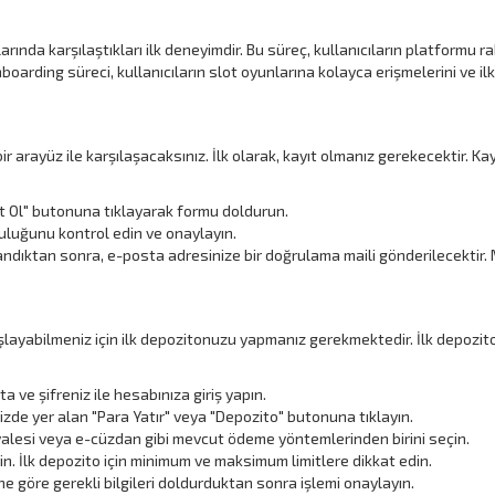
larında karşılaştıkları ilk deneyimdir. Bu süreç, kullanıcıların platformu
nboarding süreci, kullanıcıların slot oyunlarına kolayca erişmelerini ve ilk
bir arayüz ile karşılaşacaksınız. İlk olarak, kayıt olmanız gerekecektir. Kay
t Ol" butonuna tıklayarak formu doldurun.
ğruluğunu kontrol edin ve onaylayın.
dıktan sonra, e-posta adresinize bir doğrulama maili gönderilecektir. Ma
layabilmeniz için ilk depozitonuzu yapmanız gerekmektedir. İlk depozito 
 ve şifreniz ile hesabınıza giriş yapın.
zde yer alan "Para Yatır" veya "Depozito" butonuna tıklayın.
valesi veya e-cüzdan gibi mevcut ödeme yöntemlerinden birini seçin.
rin. İlk depozito için minimum ve maksimum limitlere dikkat edin.
 göre gerekli bilgileri doldurduktan sonra işlemi onaylayın.