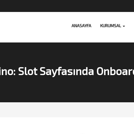
ANASAYFA
KURUMSAL
sino: Slot Sayfasında Onboar