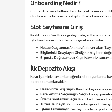
Onboarding Nedir?
Onboarding, yeni kullanıcıların bir platforma katıldık
oldukça kritik bir öneme sahiptir. Kiralık Casino'da o
Slot Sayfasına Giriş
Kiralık Casino'ya ilk kez girdiğinizde, kullanıcı dostu 
İşte kayıt sürecinde izlemeniz gereken adımlar:
Hesap Oluşturma:
Ana sayfada yer alan "Kayı
Bilgilerinizi Onaylayın:
Girdiğiniz bilgilerin do
E-posta Doğrulaması:
Kayıt işleminiz tamamlan
İlk Depozito Akışı
Kayıt işleminiz tamamlandığında, slot oyunlarına baş
ederek tamamlanabilir:
Hesabınıza Giriş Yapın:
Kayıt olduğunuz e-posta
Para Yatırma Seçeneğini Seçin:
Hesap panelini
Ödeme Yöntemini Seçin:
Kredi kartı, banka ha
Tutarı Belirleyin:
Yatırmak istediğiniz tutarı gi
İşlemi Tamamlayın:
Seçtiğiniz ödeme yöntemine