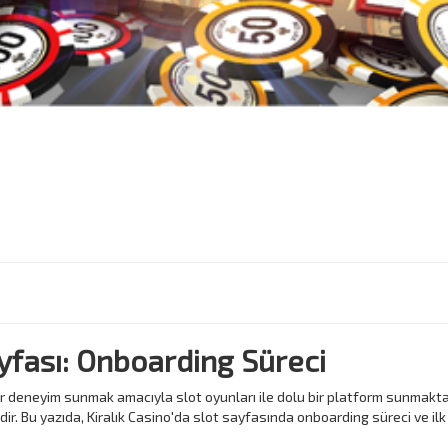
ayfası: Onboarding Süreci
 bir deneyim sunmak amacıyla slot oyunları ile dolu bir platform sunmakta
dir. Bu yazıda, Kiralık Casino'da slot sayfasında onboarding süreci ve ilk