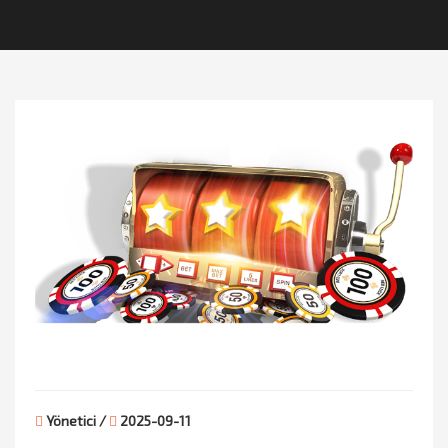
Yönetici /
2025-09-11