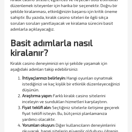
düzenlemek isteyenler için harika bir seçenektir. Doğru bir
şekilde kiralanması, etkinliğinizin başarısı için kritik öneme
sahiptir. Bu yazıda, kiralık casino siteleri ile ilgili sıkça
sorulan soruları yanıtlayacak ve kiralama sürecini basit
adımlarla açıklayacağız.
Basit adımlarla nasıl
kiralanır?
Kiralık casino deneyiminizi en iyi şekilde yaşamak için
aşağıdaki adımları takip edebilirsiniz:
İhtiyaçlarınızı belirleyin:
Hangi oyunları oynatmak
istediğinizi ve kaç kişilik bir etkinlik düzenleyeceğinizi
düşünün.
Araştırma yapın:
Farklı kiralık casino sitelerini
inceleyin ve sundukları hizmetleri karşılaştırın.
Fiyat teklifi alın:
Seçtiğiniz sitelerle iletişime geçerek
fiyat teklifi isteyin. Bu, bütçenizi planlamanıza
yardımcı olacaktır.
Yorumları okuyun:
Diğer kullanıcıların deneyimlerini
okuyarak, hangi sitelerin güvenilir olduğunu öğrenin.