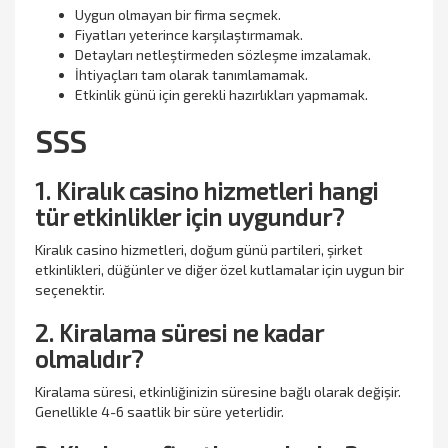
Uygun olmayan bir firma seçmek.
Fiyatları yeterince karşılaştırmamak.
Detayları netleştirmeden sözleşme imzalamak.
İhtiyaçları tam olarak tanımlamamak.
Etkinlik günü için gerekli hazırlıkları yapmamak.
SSS
1. Kiralık casino hizmetleri hangi
tür etkinlikler için uygundur?
Kiralık casino hizmetleri, doğum günü partileri, şirket
etkinlikleri, düğünler ve diğer özel kutlamalar için uygun bir
seçenektir.
2. Kiralama süresi ne kadar
olmalıdır?
Kiralama süresi, etkinliğinizin süresine bağlı olarak değişir.
Genellikle 4-6 saatlik bir süre yeterlidir.