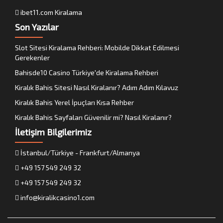
ibet11.com Kiralama
Son Yazılar
Slot Sitesi Kiralama Rehberi: Mobilde Dikkat Edilmesi
Gerekenler
Bahisde10 Casino Türkiye'de Kiralama Rehberi
Kiralık Bahis Sitesi Nasıl Kiralanır? Adım Adım Kılavuz
Kiralık Bahis Yerel İpuçları Kısa Rehber
Kiralık Bahis Sayfaları Güvenilir mi? Nasıl Kiralanır?
İletişim Bilgilerimiz
İstanbul/Türkiye - Frankfurt/Almanya
+49 157 549 249 32
+49 157 549 249 32
info@kiralikcasino1.com