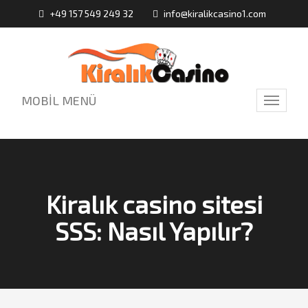
+49 157 549 249 32
info@kiralikcasino1.com
MOBİL MENÜ
Toggle
navigati
Kiralık casino sitesi
SSS: Nasıl Yapılır?