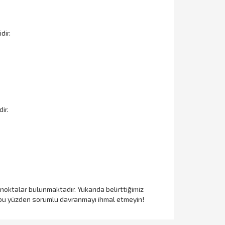
dir.
ir.
 noktalar bulunmaktadır. Yukarıda belirttiğimiz
ı; bu yüzden sorumlu davranmayı ihmal etmeyin!