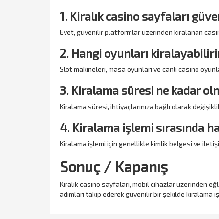
1. Kiralık casino sayfaları güve
Evet, güvenilir platformlar üzerinden kiralanan casin
2. Hangi oyunları kiralayabilir
Slot makineleri, masa oyunları ve canlı casino oyunla
3. Kiralama süresi ne kadar ol
Kiralama süresi, ihtiyaçlarınıza bağlı olarak değişikli
4. Kiralama işlemi sırasında ha
Kiralama işlemi için genellikle kimlik belgesi ve iletişi
Sonuç / Kapanış
Kiralık casino sayfaları, mobil cihazlar üzerinden eğ
adımları takip ederek güvenilir bir şekilde kiralama