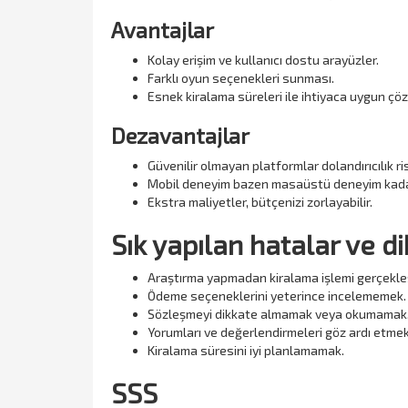
Avantajlar
Kolay erişim ve kullanıcı dostu arayüzler.
Farklı oyun seçenekleri sunması.
Esnek kiralama süreleri ile ihtiyaca uygun çö
Dezavantajlar
Güvenilir olmayan platformlar dolandırıcılık risk
Mobil deneyim bazen masaüstü deneyim kadar 
Ekstra maliyetler, bütçenizi zorlayabilir.
Sık yapılan hatalar ve d
Araştırma yapmadan kiralama işlemi gerçekle
Ödeme seçeneklerini yeterince incelememek.
Sözleşmeyi dikkate almamak veya okumamak
Yorumları ve değerlendirmeleri göz ardı etmek
Kiralama süresini iyi planlamamak.
SSS