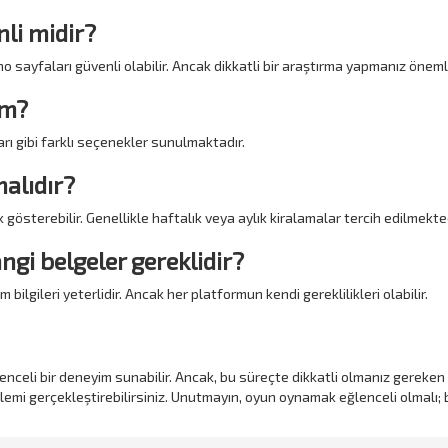
nli midir?
o sayfaları güvenli olabilir. Ancak dikkatli bir araştırma yapmanız önemli
im?
rı gibi farklı seçenekler sunulmaktadır.
malıdır?
k gösterebilir. Genellikle haftalık veya aylık kiralamalar tercih edilmekted
ngi belgeler gereklidir?
m bilgileri yeterlidir. Ancak her platformun kendi gereklilikleri olabilir.
lenceli bir deneyim sunabilir. Ancak, bu süreçte dikkatli olmanız gereken
 işlemi gerçekleştirebilirsiniz. Unutmayın, oyun oynamak eğlenceli olmal