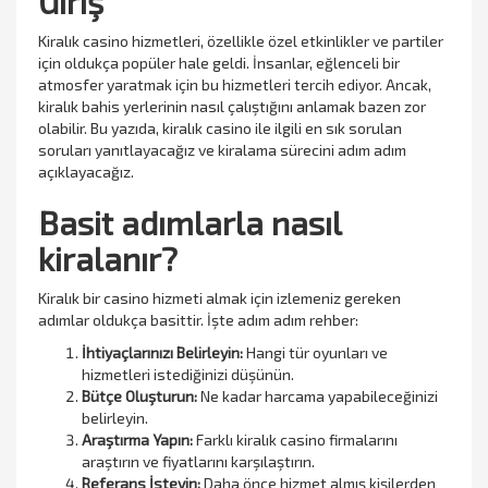
Giriş
Kiralık casino hizmetleri, özellikle özel etkinlikler ve partiler
için oldukça popüler hale geldi. İnsanlar, eğlenceli bir
atmosfer yaratmak için bu hizmetleri tercih ediyor. Ancak,
kiralık bahis yerlerinin nasıl çalıştığını anlamak bazen zor
olabilir. Bu yazıda, kiralık casino ile ilgili en sık sorulan
soruları yanıtlayacağız ve kiralama sürecini adım adım
açıklayacağız.
Basit adımlarla nasıl
kiralanır?
Kiralık bir casino hizmeti almak için izlemeniz gereken
adımlar oldukça basittir. İşte adım adım rehber:
İhtiyaçlarınızı Belirleyin:
Hangi tür oyunları ve
hizmetleri istediğinizi düşünün.
Bütçe Oluşturun:
Ne kadar harcama yapabileceğinizi
belirleyin.
Araştırma Yapın:
Farklı kiralık casino firmalarını
araştırın ve fiyatlarını karşılaştırın.
Referans İsteyin:
Daha önce hizmet almış kişilerden