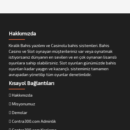
Hakkımızda
Kiralik Bahis yazılımı ve Casinolu bahis sistemleri. Bahis
Casino ve Slot oynayan müşterileriniz var veya oynatmak
istiyorsanız dünyanın en sevilen ve en çok oynanan lisanslı
oyunlara sahip olabilirsiniz. Slot oyunları günümüzde bahis
oyunları kadar yaygın ve kazançlı. sistemimiz tamamen
avrupadan yönetilip tüm oyunlar denetimlidir.
Kısayol Bağlantıları
Hakkımızda
Misyonumuz
Demolar
Contra300.com Adminlik
Contra300.com Kiralama