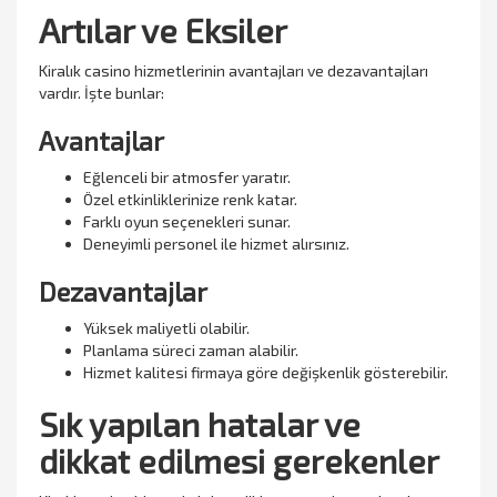
Artılar ve Eksiler
Kiralık casino hizmetlerinin avantajları ve dezavantajları
vardır. İşte bunlar:
Avantajlar
Eğlenceli bir atmosfer yaratır.
Özel etkinliklerinize renk katar.
Farklı oyun seçenekleri sunar.
Deneyimli personel ile hizmet alırsınız.
Dezavantajlar
Yüksek maliyetli olabilir.
Planlama süreci zaman alabilir.
Hizmet kalitesi firmaya göre değişkenlik gösterebilir.
Sık yapılan hatalar ve
dikkat edilmesi gerekenler