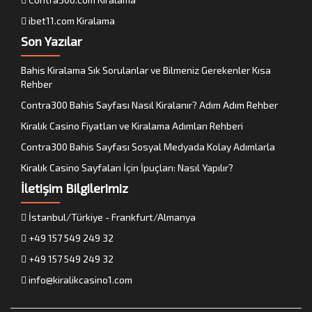
ibet11.com Kiralama
Son Yazılar
Bahis Kiralama Sık Sorulanlar ve Bilmeniz Gerekenler Kısa
Rehber
Contra300 Bahis Sayfası Nasıl Kiralanır? Adım Adım Rehber
Kiralık Casino Fiyatları ve Kiralama Adımları Rehberi
Contra300 Bahis Sayfası Sosyal Medyada Kolay Adımlarla
Kiralık Casino Sayfaları İçin İpuçları: Nasıl Yapılır?
İletişim Bilgilerimiz
İstanbul/Türkiye - Frankfurt/Almanya
+49 157 549 249 32
+49 157 549 249 32
info@kiralikcasino1.com