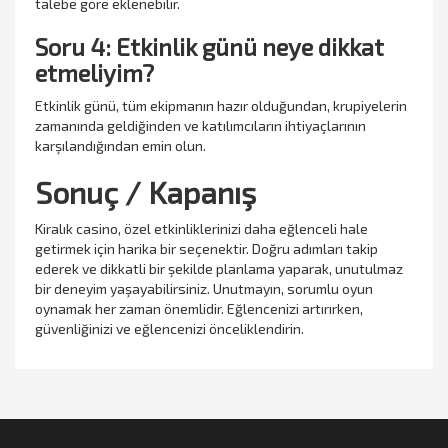
talebe göre eklenebilir.
Soru 4: Etkinlik günü neye dikkat
etmeliyim?
Etkinlik günü, tüm ekipmanın hazır olduğundan, krupiyelerin
zamanında geldiğinden ve katılımcıların ihtiyaçlarının
karşılandığından emin olun.
Sonuç / Kapanış
Kiralık casino, özel etkinliklerinizi daha eğlenceli hale
getirmek için harika bir seçenektir. Doğru adımları takip
ederek ve dikkatli bir şekilde planlama yaparak, unutulmaz
bir deneyim yaşayabilirsiniz. Unutmayın, sorumlu oyun
oynamak her zaman önemlidir. Eğlencenizi artırırken,
güvenliğinizi ve eğlencenizi önceliklendirin.