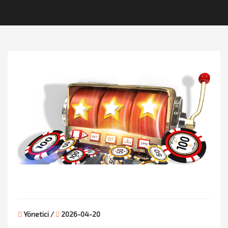
Yönetici /
2026-04-20