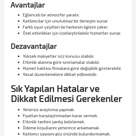
Avantajlar
Eğlenceli bir atmosfer yaratır.
Katılımcılar için unutulmaz bir deneyim sunar.
Farklı oyun çeşitleri ile herkesin ilgisini çeker.
Özel etkinlikler için özelleştirilebilir hizmetler sunar.
Dezavantajlar
Yüksek maliyetler söz konusu olabilir.
Etkinlik alanına göre sınırlamalar olabilir.
Hizmet kalitesi firmalara göre değişiklik gösterebilir.
Yasal düzenlemelere dikkat edilmelidir.
Sık Yapılan Hatalar ve
Dikkat Edilmesi Gerekenler
Yetersiz araştırma yapmak.
Fiyatları karşılaştırmadan karar vermek.
Etkinlik tarihini yanlış belirlemek.
Ödeme koşullarını yeterince anlamamak.
Katılımcı sayısını göz önünde bulundurmamak.