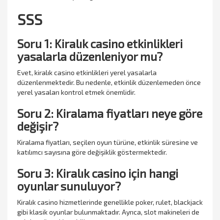
SSS
Soru 1: Kiralık casino etkinlikleri
yasalarla düzenleniyor mu?
Evet, kiralık casino etkinlikleri yerel yasalarla
düzenlenmektedir. Bu nedenle, etkinlik düzenlemeden önce
yerel yasaları kontrol etmek önemlidir.
Soru 2: Kiralama fiyatları neye göre
değişir?
Kiralama fiyatları, seçilen oyun türüne, etkinlik süresine ve
katılımcı sayısına göre değişiklik göstermektedir.
Soru 3: Kiralık casino için hangi
oyunlar sunuluyor?
Kiralık casino hizmetlerinde genellikle poker, rulet, blackjack
gibi klasik oyunlar bulunmaktadır. Ayrıca, slot makineleri de