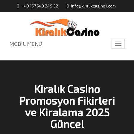
+49 157 549 249 32
info@kiralikcasino1.com
MOBİL MENÜ
Toggle
navigati
Kiralık Casino
Promosyon Fikirleri
ve Kiralama 2025
Güncel