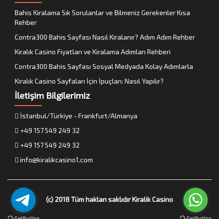
Bahis Kiralama Sık Sorulanlar ve Bilmeniz Gerekenler Kısa
Rehber
Contra300 Bahis Sayfası Nasıl Kiralanır? Adım Adım Rehber
Kiralık Casino Fiyatları ve Kiralama Adımları Rehberi
Contra300 Bahis Sayfası Sosyal Medyada Kolay Adımlarla
Kiralık Casino Sayfaları İçin İpuçları: Nasıl Yapılır?
İletişim Bilgilerimiz
İstanbul/Türkiye - Frankfurt/Almanya
+49 157 549 249 32
+49 157 549 249 32
info@kiralikcasino1.com
(c) 2018 Tüm hakları saklıdır
Kiralik Casino