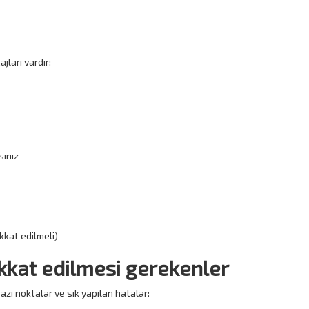
jları vardır:
sınız
ikkat edilmeli)
ikkat edilmesi gerekenler
zı noktalar ve sık yapılan hatalar: