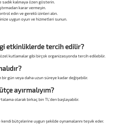
e sadık kalmaya özen gösterin.
raştırmadan karar vermeyin.
rol edin ve gerekli izinleri alın.
erinize uygun oyun ve hizmetleri sunun.
i etkinliklerde tercih edilir?
 özel kutlamalar gibi birçok organizasyonda tercih edilebilir.
malıdır?
en bir gün veya daha uzun süreye kadar değişebilir.
 bütçe ayırmalıyım?
rtalama olarak birkaç bin TL’den başlayabilir.
ve kendi bütçelerine uygun şekilde oynamalarını teşvik eder.