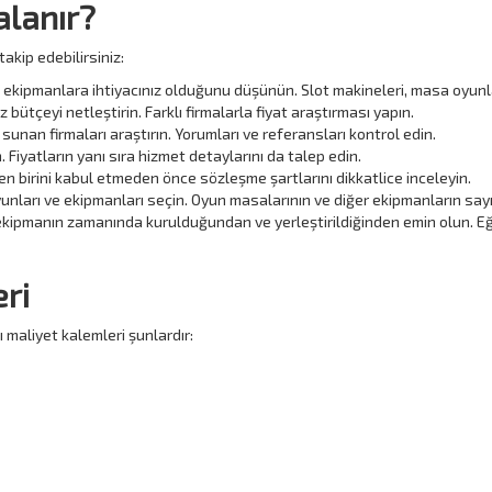
alanır?
takip edebilirsiniz:
 ekipmanlara ihtiyacınız olduğunu düşünün. Slot makineleri, masa oyunlar
z bütçeyi netleştirin. Farklı firmalarla fiyat araştırması yapın.
 sunan firmaları araştırın. Yorumları ve referansları kontrol edin.
. Fiyatların yanı sıra hizmet detaylarını da talep edin.
en birini kabul etmeden önce sözleşme şartlarını dikkatlice inceleyin.
unları ve ekipmanları seçin. Oyun masalarının ve diğer ekipmanların sayıs
ekipmanın zamanında kurulduğundan ve yerleştirildiğinden emin olun. Eğ
ri
ı maliyet kalemleri şunlardır: