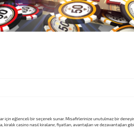
malar için eğlenceli bir seçenek sunar. Misafirlerinize unutulmaz bir dene
a, kiralık casino nasıl kiralanır, fiyatları, avantajları ve dezavantajları g