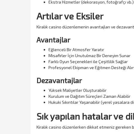
Ekstra Hizmetler (dekorasyon, fotoğrafçı vb.)
Artılar ve Eksiler
Kiralık casino düzenlemenin avantajları ve dezavanta
Avantajlar
Eğlenceli Bir Atmosfer Yaratır
Misafirler İçin Unutulmaz Bir Deneyim Sunar
Farklı Oyun Seçenekleri ile Çeşitlilik Sağlar
Profesyonel Ekipman ve Eğitmen Desteği Alır
Dezavantajlar
Yüksek Maliyetler Oluşturabilir
Kurulum ve Dağıtım Süreçleri Zaman Alabilir
Hukuki Sıkıntılar Yaşanabilir (yerel yasalara d
Sık yapılan hatalar ve d
Kiralık casino düzenlerken dikkat etmeniz gereken ba