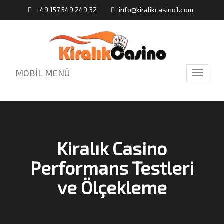
+49 157 549 249 32
info@kiralikcasino1.com
MOBİL MENÜ
Toggle
navigati
Kiralık Casino
Performans Testleri
ve Ölçekleme