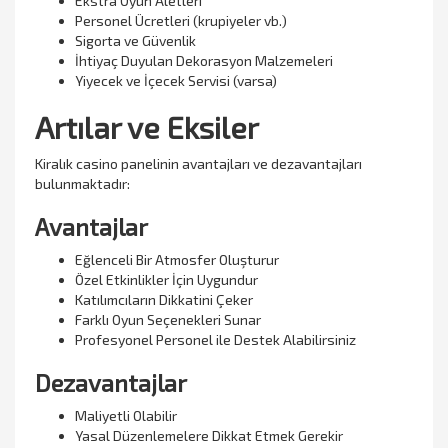
Ekstra Oyun Aletleri
Personel Ücretleri (krupiyeler vb.)
Sigorta ve Güvenlik
İhtiyaç Duyulan Dekorasyon Malzemeleri
Yiyecek ve İçecek Servisi (varsa)
Artılar ve Eksiler
Kiralık casino panelinin avantajları ve dezavantajları
bulunmaktadır:
Avantajlar
Eğlenceli Bir Atmosfer Oluşturur
Özel Etkinlikler İçin Uygundur
Katılımcıların Dikkatini Çeker
Farklı Oyun Seçenekleri Sunar
Profesyonel Personel ile Destek Alabilirsiniz
Dezavantajlar
Maliyetli Olabilir
Yasal Düzenlemelere Dikkat Etmek Gerekir