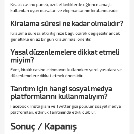
Kiralık casino paneli, özel etkinliklerde eğlence amaçlı
kullanılan oyun masaları ve ekipmanlarının kiralanmasıdır.
Kiralama süresi ne kadar olmalıdır?
Kiralama süresi, etkinliğinize bağlı olarak değişebilir ancak
genellikle en az bir gün kiralanması önerilir.
Yasal düzenlemelere dikkat etmeli
miyim?
Evet, kiralık casino ekipmanını kullanırken yerel yasalara ve
düzenlemelere dikkat etmek önemlidir.
Tanıtım için hangi sosyal medya
platformlarını kullanmalıyım?
Facebook, Instagram ve Twitter gibi popüler sosyal medya
platformları, etkinlik tanıtımında etkili olabilir.
Sonuç / Kapanış