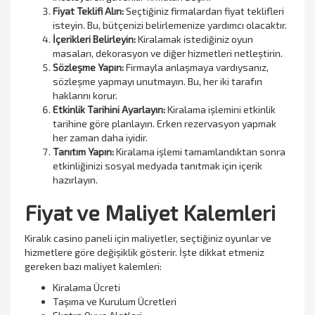
Fiyat Teklifi Alın:
Seçtiğiniz firmalardan fiyat teklifleri
isteyin. Bu, bütçenizi belirlemenize yardımcı olacaktır.
İçerikleri Belirleyin:
Kiralamak istediğiniz oyun
masaları, dekorasyon ve diğer hizmetleri netleştirin.
Sözleşme Yapın:
Firmayla anlaşmaya vardıysanız,
sözleşme yapmayı unutmayın. Bu, her iki tarafın
haklarını korur.
Etkinlik Tarihini Ayarlayın:
Kiralama işlemini etkinlik
tarihine göre planlayın. Erken rezervasyon yapmak
her zaman daha iyidir.
Tanıtım Yapın:
Kiralama işlemi tamamlandıktan sonra
etkinliğinizi sosyal medyada tanıtmak için içerik
hazırlayın.
Fiyat ve Maliyet Kalemleri
Kiralık casino paneli için maliyetler, seçtiğiniz oyunlar ve
hizmetlere göre değişiklik gösterir. İşte dikkat etmeniz
gereken bazı maliyet kalemleri:
Kiralama Ücreti
Taşıma ve Kurulum Ücretleri