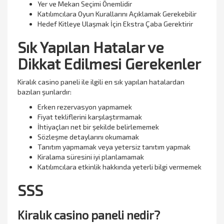
Yer ve Mekan Seçimi Önemlidir
Katılımcılara Oyun Kurallarını Açıklamak Gerekebilir
Hedef Kitleye Ulaşmak İçin Ekstra Çaba Gerektirir
Sık Yapılan Hatalar ve
Dikkat Edilmesi Gerekenler
Kiralık casino paneli ile ilgili en sık yapılan hatalardan
bazıları şunlardır:
Erken rezervasyon yapmamek
Fiyat tekliflerini karşılaştırmamak
İhtiyaçları net bir şekilde belirlememek
Sözleşme detaylarını okumamak
Tanıtım yapmamak veya yetersiz tanıtım yapmak
Kiralama süresini iyi planlamamak
Katılımcılara etkinlik hakkında yeterli bilgi vermemek
SSS
Kiralık casino paneli nedir?