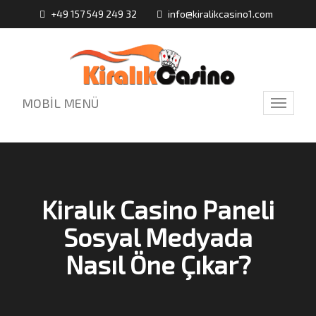
+49 157 549 249 32
info@kiralikcasino1.com
MOBİL MENÜ
Toggle
navigati
Kiralık Casino Paneli
Sosyal Medyada
Nasıl Öne Çıkar?