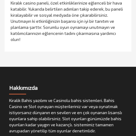
Kiralık casino paneli, özel etkinliklerinize eğlenceli bir hava
katabilir. Yukarıda belirtilen adımları takip ederek, bu paneli
kiralayabilir ve sosyal medyada öne çıkarabilirsiniz.
Unutmayın ki etkinliğinizin başarısı için iyi bir tanıtım ve
planlama şarttır. Sorumlu oyun oynamayı unutmayın ve
katılımcılarınızın eğlencenin tadını çıkarmasına yardımcı
olun!
Hakkımızda
Kiralik Bahis yazılımı ve Casinolu bahis sistemleri. Bahis
Casino ve Slot oynayan müşterileriniz var veya oynatmak
istiyorsanız dünyanın en sevilen ve en çok oynanan lisanslı
oyunlara sahip olabilirsiniz. Slot oyunları günümüzde bahis
oyunları kadar yaygın ve kazançlı. sistemimiz tamamen
avrupadan yönetilip tüm oyunlar denetimlidir.