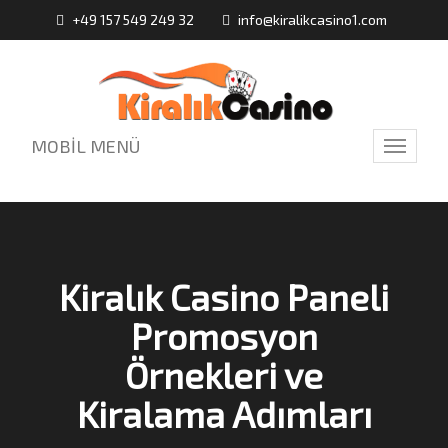
+49 157 549 249 32
info@kiralikcasino1.com
MOBİL MENÜ
Toggle
navigati
Kiralık Casino Paneli
Promosyon
Örnekleri ve
Kiralama Adımları