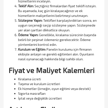
hizmetlerini inceleyin.
Teklif Alın:
Seçtiğiniz firmalardan fiyat teklifi isteyin.
Bu aşamada, kaç gün kiralayacağınızı ve ek
hizmetlerin maliyetlerini belirtmeyi unutmayın.
Sözleşme Yapın:
Teklifleri karşılaştırdıktan sonra, en
uygun seçeneği seçip sözleşme yapın. Sözleşmede
yer alan şartları dikkatlice okuyun.
Ödeme Yapın:
Genellikle, kiralama sürecinin başında
belirli bir peşinat ödemeniz gerekecektir. Ödeme
yöntemlerini kontrol edin.
Kurulum ve Eğitim:
Panelin kurulumu için firmanın
ekibiyle anlaşın ve gerekli eğitimleri alın. Oyunların
nasıl oynanacağı hakkında bilgi sahibi olun.
Fiyat ve Maliyet Kalemleri
Kiralama ücreti
Taşıma ve kurulum ücretleri
Ek hizmetler (örneğin, oyun eğitimi veya destek)
Sigorta masrafları
İptal veya değişiklik ücretleri