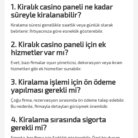
1. Kiralık casino paneli ne kadar
süreyle kiralanabilir?
Kiralama süresi genellikle saatlik veya günlük olarak
belirlenir. İhtiyacınıza göre esneklik gösterebilir.
2. Kiralık casino paneli için ek
hizmetler var mı?
Evet, bazı firmalar oyun yöneticisi, dekorasyon veya ikram
hizmetleri gibi ek hizmetler sunabilir.
3. Kiralama işlemi için ön ödeme
yapılması gerekli mi?
Çoğu firma, rezervasyon sırasında ön ödeme talep edebilir.
Bu nedenle, firmayla detayları görüşmek önemlidir.
4. Kiralama sırasında sigorta
gerekli mi?
Sigorta, her firma için farklılık gösterebilir. Özel bir durum