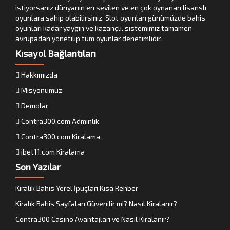
istiyorsanız dünyanın en sevilen ve en çok oynanan lisanslı
oyunlara sahip olabilirsiniz. Slot oyunları günümüzde bahis
oyunları kadar yaygın ve kazançlı. sistemimiz tamamen
avrupadan yönetilip tüm oyunlar denetimlidir.
Kısayol Bağlantıları
Hakkımızda
Misyonumuz
Demolar
Contra300.com Adminlik
Contra300.com Kiralama
ibet11.com Kiralama
Son Yazılar
Kiralık Bahis Yerel İpuçları Kısa Rehber
Kiralık Bahis Sayfaları Güvenilir mi? Nasıl Kiralanır?
Contra300 Casino Avantajları ve Nasıl Kiralanır?