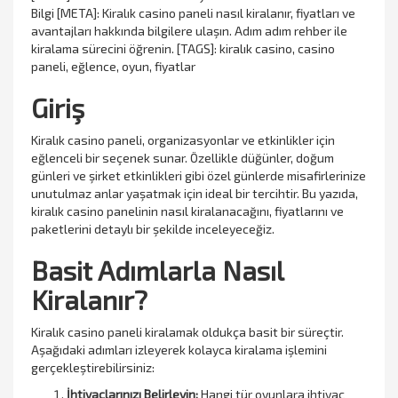
Bilgi [META]: Kiralık casino paneli nasıl kiralanır, fiyatları ve
avantajları hakkında bilgilere ulaşın. Adım adım rehber ile
kiralama sürecini öğrenin. [TAGS]: kiralık casino, casino
paneli, eğlence, oyun, fiyatlar
Giriş
Kiralık casino paneli, organizasyonlar ve etkinlikler için
eğlenceli bir seçenek sunar. Özellikle düğünler, doğum
günleri ve şirket etkinlikleri gibi özel günlerde misafirlerinize
unutulmaz anlar yaşatmak için ideal bir tercihtir. Bu yazıda,
kiralık casino panelinin nasıl kiralanacağını, fiyatlarını ve
paketlerini detaylı bir şekilde inceleyeceğiz.
Basit Adımlarla Nasıl
Kiralanır?
Kiralık casino paneli kiralamak oldukça basit bir süreçtir.
Aşağıdaki adımları izleyerek kolayca kiralama işlemini
gerçekleştirebilirsiniz:
İhtiyaçlarınızı Belirleyin:
Hangi tür oyunlara ihtiyaç