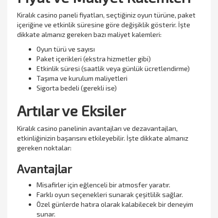
Kiralık casino paneli fiyatları, seçtiğiniz oyun türüne, paket
içeriğine ve etkinlik süresine göre değişiklik gösterir. İşte
dikkate almanız gereken bazı maliyet kalemleri:
Oyun türü ve sayısı
Paket içerikleri (ekstra hizmetler gibi)
Etkinlik süresi (saatlik veya günlük ücretlendirme)
Taşıma ve kurulum maliyetleri
Sigorta bedeli (gerekli ise)
Artılar ve Eksiler
Kiralık casino panelinin avantajları ve dezavantajları,
etkinliğinizin başarısını etkileyebilir. İşte dikkate almanız
gereken noktalar:
Avantajlar
Misafirler için eğlenceli bir atmosfer yaratır.
Farklı oyun seçenekleri sunarak çeşitlilik sağlar.
Özel günlerde hatıra olarak kalabilecek bir deneyim
sunar.