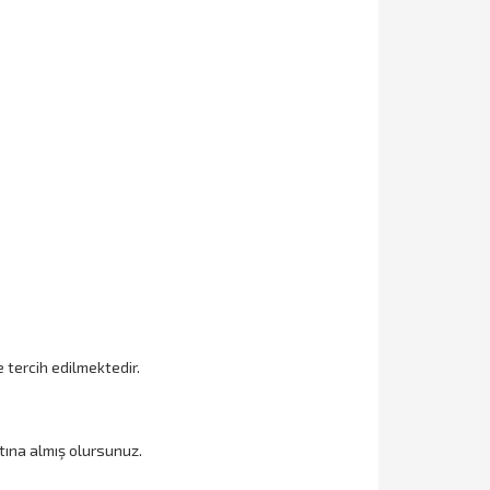
e tercih edilmektedir.
ltına almış olursunuz.