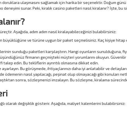
in doruklara ulaşmasını sağlamak için harika bir seçenektir. Doğum günü p
o deneyimi sunar. Peki, kiralık casino paketleri nasıl kiralanır? İşte, bu
alanır?
üreçtir. Aşağıda, adım adım nasıl kiralayabileceğinizi bulabilirsiniz:
zin büyüklüğüne ve türüne uygun bir paket seçmelisiniz. Kaç kişiye hitap 
tlerinin sunduğu paketleri karşılaştırın. Hangi oyunların sunulduğuna, fi
şündüğünüz firmanın geçmişteki müşteri yorumlarını okuyun. Güvenilir b
i talep edin. Bu tekliflerin ayrıntılı olmasına dikkat edin.
 ayarlayın. Bu görüşmede, ihtiyaçlarınızı daha iyi anlatabilir ve detayları 
e ödemenin nasıl yapılacağı, peşinat olup olmayacağı gibi konuları netl
ştıktan sonra, sözleşmenizi imzalayın. Bu sözleşme, kiralama sürecindek
ri
ğlı olarak değişiklik gösterir. Aşağıda, maliyet kalemlerini bulabilirsiniz: