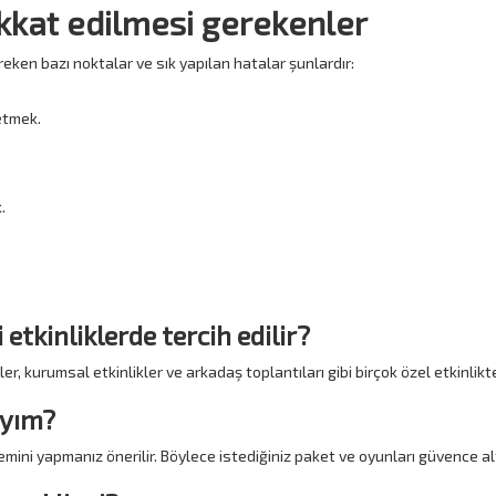
ikkat edilmesi gerekenler
reken bazı noktalar ve sık yapılan hatalar şunlardır:
etmek.
.
 etkinliklerde tercih edilir?
er, kurumsal etkinlikler ve arkadaş toplantıları gibi birçok özel etkinlikt
ıyım?
emini yapmanız önerilir. Böylece istediğiniz paket ve oyunları güvence a