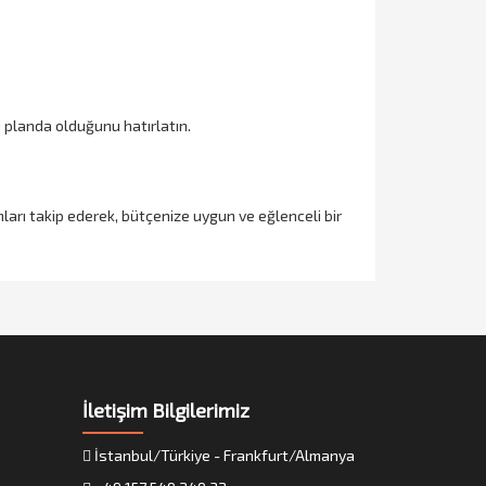
n planda olduğunu hatırlatın.
ımları takip ederek, bütçenize uygun ve eğlenceli bir
İletişim Bilgilerimiz
İstanbul/Türkiye - Frankfurt/Almanya