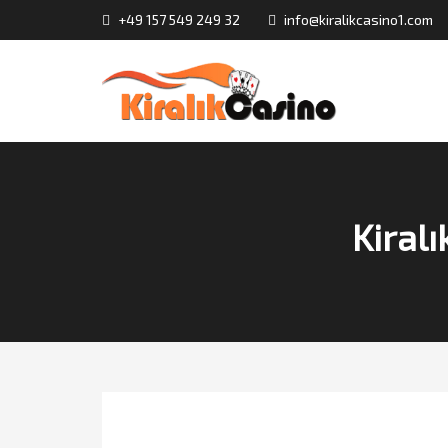
+49 157 549 249 32
info@kiralikcasino1.com
Kiralı