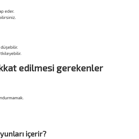
ap eder.
lirsiniz.
düşebilir.
kileyebilir.
ikkat edilmesi gerekenler
lundurmamak.
yunları içerir?