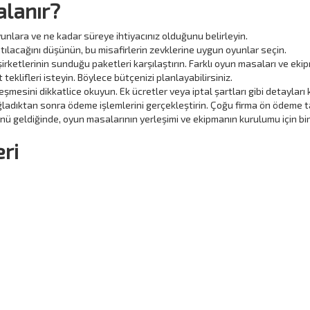
alanır?
unlara ve ne kadar süreye ihtiyacınız olduğunu belirleyin.
katılacağını düşünün, bu misafirlerin zevklerine uygun oyunlar seçin.
şirketlerinin sunduğu paketleri karşılaştırın. Farklı oyun masaları ve ek
 teklifleri isteyin. Böylece bütçenizi planlayabilirsiniz.
şmesini dikkatlice okuyun. Ek ücretler veya iptal şartları gibi detayları 
adıktan sonra ödeme işlemlerini gerçekleştirin. Çoğu firma ön ödeme t
ü geldiğinde, oyun masalarının yerleşimi ve ekipmanın kurulumu için bir
ri