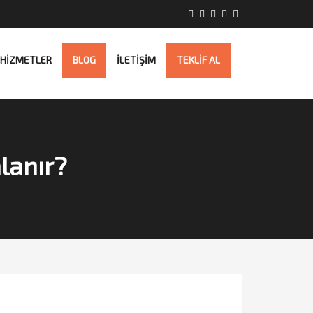
HİZMETLER
BLOG
İLETİŞİM
TEKLİF AL
alanır?