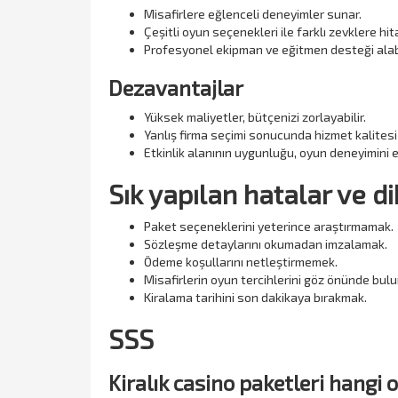
Misafirlere eğlenceli deneyimler sunar.
Çeşitli oyun seçenekleri ile farklı zevklere hit
Profesyonel ekipman ve eğitmen desteği alabi
Dezavantajlar
Yüksek maliyetler, bütçenizi zorlayabilir.
Yanlış firma seçimi sonucunda hizmet kalitesi 
Etkinlik alanının uygunluğu, oyun deneyimini et
Sık yapılan hatalar ve d
Paket seçeneklerini yeterince araştırmamak.
Sözleşme detaylarını okumadan imzalamak.
Ödeme koşullarını netleştirmemek.
Misafirlerin oyun tercihlerini göz önünde bu
Kiralama tarihini son dakikaya bırakmak.
SSS
Kiralık casino paketleri hangi o