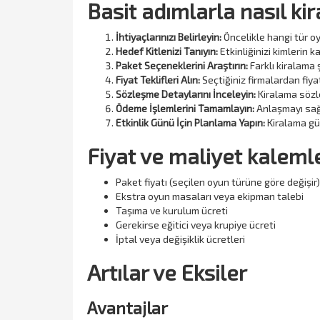
Basit adımlarla nasıl kir
İhtiyaçlarınızı Belirleyin:
Öncelikle hangi tür oy
Hedef Kitlenizi Tanıyın:
Etkinliğinizi kimlerin 
Paket Seçeneklerini Araştırın:
Farklı kiralama 
Fiyat Teklifleri Alın:
Seçtiğiniz firmalardan fiyat
Sözleşme Detaylarını İnceleyin:
Kiralama sözle
Ödeme İşlemlerini Tamamlayın:
Anlaşmayı sağl
Etkinlik Günü İçin Planlama Yapın:
Kiralama gün
Fiyat ve maliyet kalemle
Paket fiyatı (seçilen oyun türüne göre değişir)
Ekstra oyun masaları veya ekipman talebi
Taşıma ve kurulum ücreti
Gerekirse eğitici veya krupiye ücreti
İptal veya değişiklik ücretleri
Artılar ve Eksiler
Avantajlar