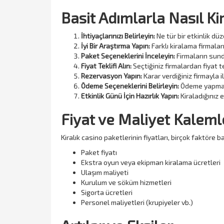
Basit Adımlarla Nasıl Ki
İhtiyaçlarınızı Belirleyin:
Ne tür bir etkinlik dü
İyi Bir Araştırma Yapın:
Farklı kiralama firmaları
Paket Seçeneklerini İnceleyin:
Firmaların sundu
Fiyat Teklifi Alın:
Seçtiğiniz firmalardan fiyat te
Rezervasyon Yapın:
Karar verdiğiniz firmayla i
Ödeme Seçeneklerini Belirleyin:
Ödeme yapmada
Etkinlik Günü İçin Hazırlık Yapın:
Kiraladığınız e
Fiyat ve Maliyet Kaleml
Kiralık casino paketlerinin fiyatları, birçok faktöre 
Paket fiyatı
Ekstra oyun veya ekipman kiralama ücretleri
Ulaşım maliyeti
Kurulum ve söküm hizmetleri
Sigorta ücretleri
Personel maliyetleri (krupiyeler vb.)