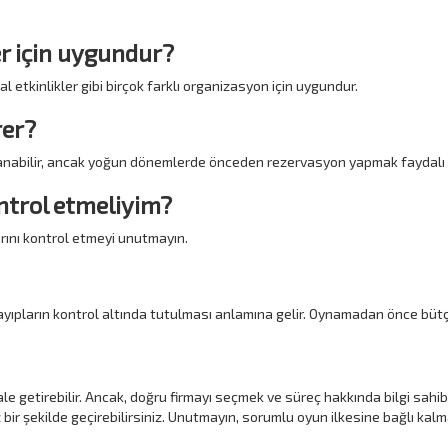
ler için uygundur?
 etkinlikler gibi birçok farklı organizasyon için uygundur.
rer?
lanabilir, ancak yoğun dönemlerde önceden rezervasyon yapmak faydalı o
ontrol etmeliyim?
larını kontrol etmeyi unutmayın.
yıpların kontrol altında tutulması anlamına gelir. Oynamadan önce bütç
i hale getirebilir. Ancak, doğru firmayı seçmek ve süreç hakkında bilgi sah
bir şekilde geçirebilirsiniz. Unutmayın, sorumlu oyun ilkesine bağlı kal