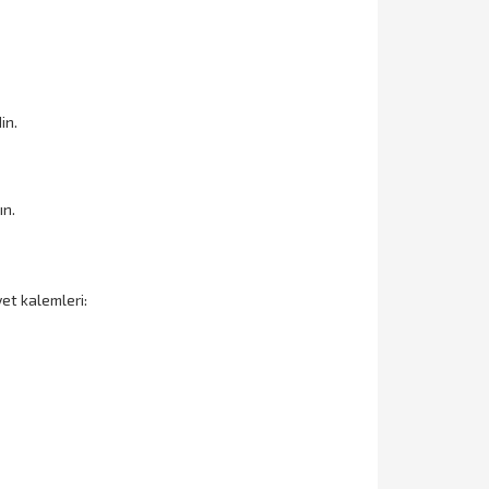
in.
ın.
yet kalemleri: