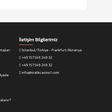
İletişim Bilgilerimiz
tajları
İstanbul/Türkiye - Frankfurt/Almanya
+49 157 549 249 32
+49 157 549 249 32
info@kiralikcasino1.com
edyada
alanır?