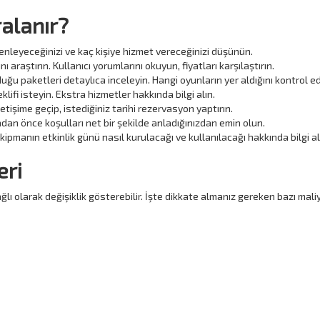
ralanır?
zenleyeceğinizi ve kaç kişiye hizmet vereceğinizi düşünün.
nı araştırın. Kullanıcı yorumlarını okuyun, fiyatları karşılaştırın.
ğu paketleri detaylıca inceleyin. Hangi oyunların yer aldığını kontrol ed
klifi isteyin. Ekstra hizmetler hakkında bilgi alın.
letişime geçip, istediğiniz tarihi rezervasyon yaptırın.
n önce koşulları net bir şekilde anladığınızdan emin olun.
kipmanın etkinlik günü nasıl kurulacağı ve kullanılacağı hakkında bilgi al
eri
bağlı olarak değişiklik gösterebilir. İşte dikkate almanız gereken bazı mali