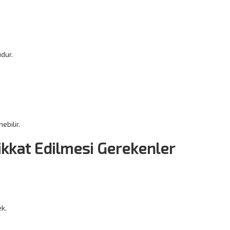
udur.
ebilir.
Dikkat Edilmesi Gerekenler
k.