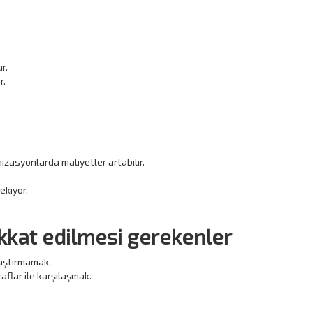
r.
r.
izasyonlarda maliyetler artabilir.
ekiyor.
ikkat edilmesi gerekenler
laştırmamak.
flar ile karşılaşmak.