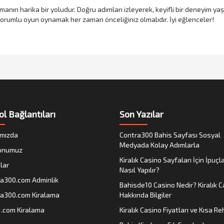
tmanın harika bir yoludur. Doğru adımları izleyerek, keyifli bir deneyim ya
rumlu oyun oynamak her zaman önceliğiniz olmalıdır. İyi eğlenceler!
ol Bağlantıları
Son Yazılar
mızda
Contra300 Bahis Sayfası Sosyal
Medyada Kolay Adımlarla
onumuz
Kiralık Casino Sayfaları İçin İpuçla
lar
Nasıl Yapılır?
a300.com Adminlik
Bahisde10 Casino Nedir? Kiralık 
a300.com Kiralama
Hakkında Bilgiler
1.com Kiralama
Kiralık Casino Fiyatları ve Kısa R