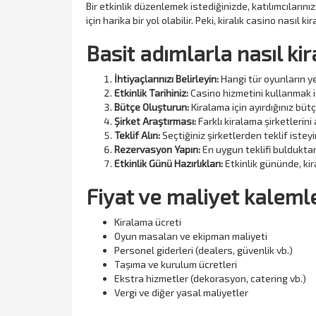
Bir etkinlik düzenlemek istediğinizde, katılımcılarını
için harika bir yol olabilir. Peki, kiralık casino nasıl
Basit adımlarla nasıl kir
İhtiyaçlarınızı Belirleyin:
Hangi tür oyunların ye
Etkinlik Tarihiniz:
Casino hizmetini kullanmak is
Bütçe Oluşturun:
Kiralama için ayırdığınız bütç
Şirket Araştırması:
Farklı kiralama şirketlerini 
Teklif Alın:
Seçtiğiniz şirketlerden teklif istey
Rezervasyon Yapın:
En uygun teklifi buldukta
Etkinlik Günü Hazırlıkları:
Etkinlik gününde, kir
Fiyat ve maliyet kalemle
Kiralama ücreti
Oyun masaları ve ekipman maliyeti
Personel giderleri (dealers, güvenlik vb.)
Taşıma ve kurulum ücretleri
Ekstra hizmetler (dekorasyon, catering vb.)
Vergi ve diğer yasal maliyetler