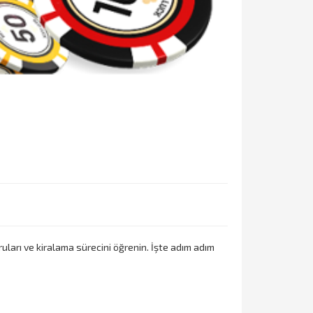
ruları ve kiralama sürecini öğrenin. İşte adım adım