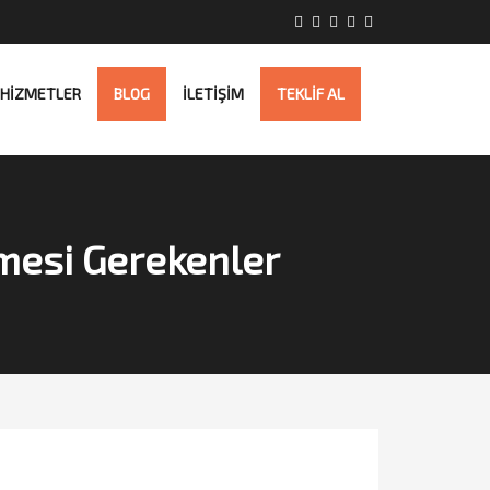
HİZMETLER
BLOG
İLETİŞİM
TEKLİF AL
ilmesi Gerekenler