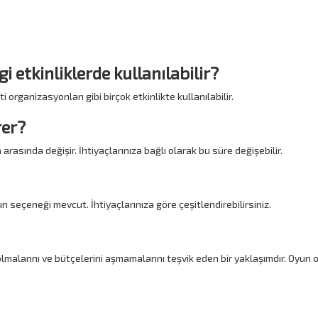
gi etkinliklerde kullanılabilir?
 organizasyonları gibi birçok etkinlikte kullanılabilir.
rer?
 arasında değişir. İhtiyaçlarınıza bağlı olarak bu süre değişebilir.
yun seçeneği mevcut. İhtiyaçlarınıza göre çeşitlendirebilirsiniz.
olmalarını ve bütçelerini aşmamalarını teşvik eden bir yaklaşımdır. Oyun 