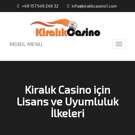
+49 157 549 249 32
info@kiralikcasino1.com
MOBİL MENÜ
Toggle
navigati
Kiralık Casino için
Lisans ve Uyumluluk
İlkeleri