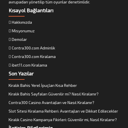
avrupadan yönetilip tüm oyunlar denetimlidir.
Kısayol Bağlantıları
Hakkımızda
Misyonumuz
Demolar
Contra300.com Adminlik
Contra300.com Kiralama
ibet11.com Kiralama
Son Yazılar
Kiralık Bahis Yerel İpuçları Kısa Rehber
Kiralık Bahis Sayfaları Güvenilir mi? Nasıl Kiralanır?
Contra300 Casino Avantajları ve Nasıl Kiralanır?
Slot Sitesi Kiralama Rehberi: Avantajları ve Dikkat Edilecekler
Kiralık Casino Kampanya Fikirleri: Güvenilir mi, Nasıl Kiralanır?
İletişim Bilgilerimiz