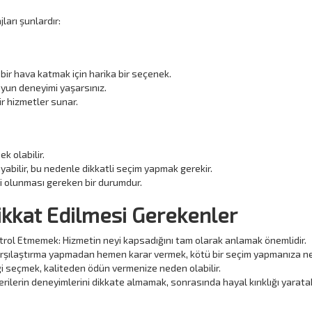
ları şunlardır:
 bir hava katmak için harika bir seçenek.
oyun deneyimi yaşarsınız.
ir hizmetler sunar.
ek olabilir.
mayabilir, bu nedenle dikkatli seçim yapmak gerekir.
li olunması gereken bir durumdur.
Dikkat Edilmesi Gerekenler
rol Etmemek: Hizmetin neyi kapsadığını tam olarak anlamak önemlidir.
rşılaştırma yapmadan hemen karar vermek, kötü bir seçim yapmanıza ned
 seçmek, kaliteden ödün vermenize neden olabilir.
lerin deneyimlerini dikkate almamak, sonrasında hayal kırıklığı yaratabi