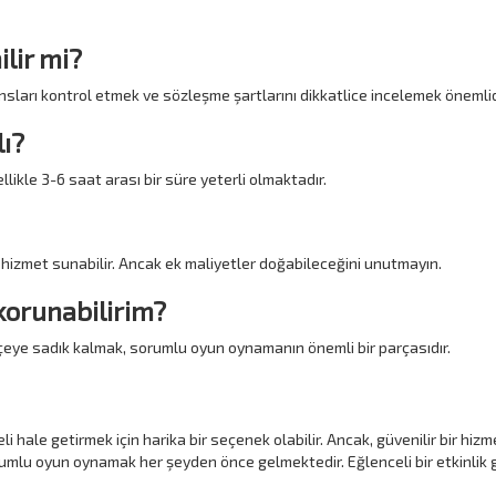
ilir mi?
ransları kontrol etmek ve sözleşme şartlarını dikkatlice incelemek önemlid
lı?
llikle 3-6 saat arası bir süre yeterli olmaktadır.
re hizmet sunabilir. Ancak ek maliyetler doğabileceğini unutmayın.
 korunabilirim?
tçeye sadık kalmak, sorumlu oyun oynamanın önemli bir parçasıdır.
eli hale getirmek için harika bir seçenek olabilir. Ancak, güvenilir bir hiz
orumlu oyun oynamak her şeyden önce gelmektedir. Eğlenceli bir etkinlik 