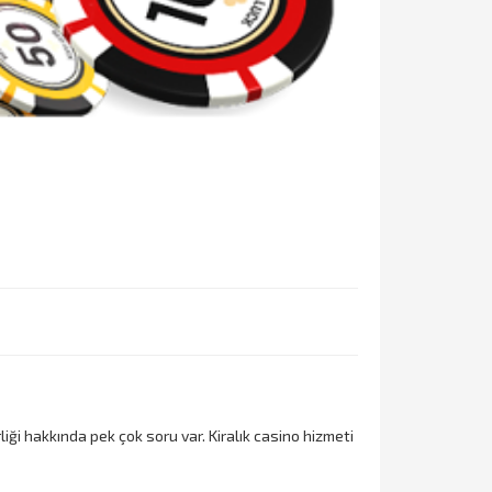
rliği hakkında pek çok soru var. Kiralık casino hizmeti