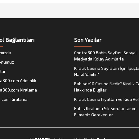
ol Bağlantıları
Son Yazılar
mızda
Contra300 Bahis Sayfası Sosyal
Medyada Kolay Adımlarla
onumuz
Kiralık Casino Sayfaları İçin İpuçla
lar
Nasıl Yapılır?
a300.com Adminlik
Bahisde10 Casino Nedir? Kiralık 
a300.com Kiralama
Hakkında Bilgiler
1.com Kiralama
Kiralık Casino Fiyatları ve Kısa R
Bahis Kiralama Sık Sorulanlar ve
Bilmeniz Gerekenler