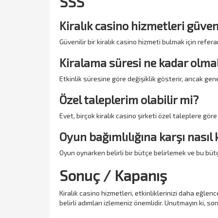
SSS
Kiralık casino hizmetleri güven
Güvenilir bir kiralık casino hizmeti bulmak için refe
Kiralama süresi ne kadar olma
Etkinlik süresine göre değişiklik gösterir, ancak gene
Özel taleplerim olabilir mi?
Evet, birçok kiralık casino şirketi özel taleplere gö
Oyun bağımlılığına karşı nasıl
Oyun oynarken belirli bir bütçe belirlemek ve bu bü
Sonuç / Kapanış
Kiralık casino hizmetleri, etkinliklerinizi daha eğlenc
belirli adımları izlemeniz önemlidir. Unutmayın ki, s