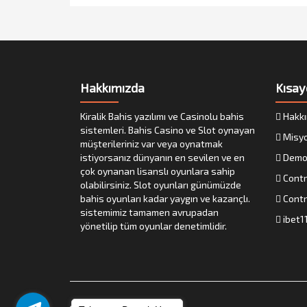
Hakkımızda
Kısay
Kiralik Bahis yazılımı ve Casinolu bahis
Hakkı
sistemleri. Bahis Casino ve Slot oynayan
Misy
müşterileriniz var veya oynatmak
istiyorsanız dünyanın en sevilen ve en
Demo
çok oynanan lisanslı oyunlara sahip
Contr
olabilirsiniz. Slot oyunları günümüzde
bahis oyunları kadar yaygın ve kazançlı.
Contr
sistemimiz tamamen avrupadan
ibet1
yönetilip tüm oyunlar denetimlidir.