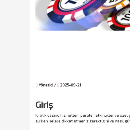
Yönetici /
2025-09-21
Giriş
Kiralık casino hizmetleri, partiler, etkinlikler ve öze
alırken nelere dikkat etmeniz gerektiğini ve nasıl güv