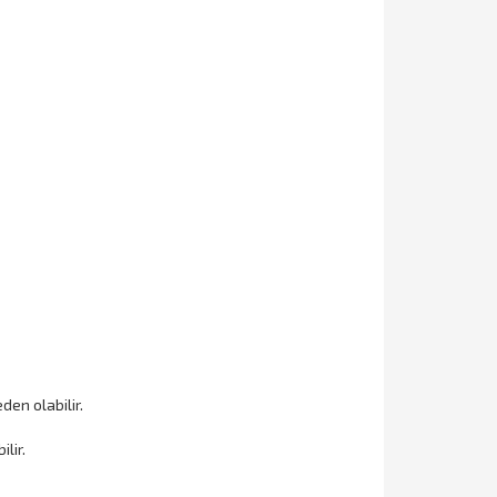
en olabilir.
lir.