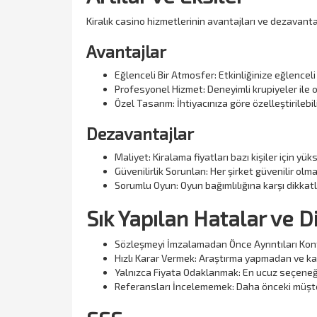
Kiralık casino hizmetlerinin avantajları ve dezavantaj
Avantajlar
Eğlenceli Bir Atmosfer: Etkinliğinize eğlenceli
Profesyonel Hizmet: Deneyimli krupiyeler ile 
Özel Tasarım: İhtiyacınıza göre özelleştirilebil
Dezavantajlar
Maliyet: Kiralama fiyatları bazı kişiler için yüks
Güvenilirlik Sorunları: Her şirket güvenilir ol
Sorumlu Oyun: Oyun bağımlılığına karşı dikkat
Sık Yapılan Hatalar ve 
Sözleşmeyi İmzalamadan Önce Ayrıntıları Kont
Hızlı Karar Vermek: Araştırma yapmadan ve ka
Yalnızca Fiyata Odaklanmak: En ucuz seçeneği
Referansları İncelememek: Daha önceki müşteri