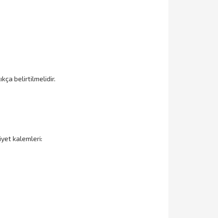
ça belirtilmelidir.
iyet kalemleri: