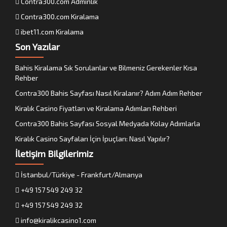
Contra300.com Adminlik
Contra300.com Kiralama
ibet11.com Kiralama
Son Yazılar
Bahis Kiralama Sık Sorulanlar ve Bilmeniz Gerekenler Kısa
Rehber
Contra300 Bahis Sayfası Nasıl Kiralanır? Adım Adım Rehber
Kiralık Casino Fiyatları ve Kiralama Adımları Rehberi
Contra300 Bahis Sayfası Sosyal Medyada Kolay Adımlarla
Kiralık Casino Sayfaları İçin İpuçları: Nasıl Yapılır?
İletişim Bilgilerimiz
İstanbul/Türkiye - Frankfurt/Almanya
+49 157 549 249 32
+49 157 549 249 32
info@kiralikcasino1.com