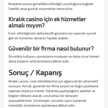
Kiralama süresi genellikle etkinliğin uzunluğuna bağlıdır.
Saatlik veya günlük seçenekler mevcuttur.
Kiralık casino için ek hizmetler
almalı mıyım?
Evet, etkinliğinizin daha keyifli geçmesi için yiyecek-içecek
gibi ek hizmetler almanız faydalı olabilir.
Güvenilir bir firma nasıl bulunur?
Öncelikle kullanıcı yorumlarını inceleyin ve daha önce hizmet
almış kişilerin referanslarına dikkat edin.
Sonuç / Kapanış
Kiralık casino, özel etkinlikleriniz için eğlenceli bir alternatif
sunuyor. Ancak, güvenilir bir firma seçimi ve doğru planlama
yapmak oldukça önemli. Yukarıda paylaştığımız adımlar ve
bilgileri dikkate alarak, unutulmaz bir deneyim
yaşayabilirsiniz. Unutmayın, sorumlu oyun oynamak
önemlidir; sınırlarınızı aşmamaya dikkat edin.