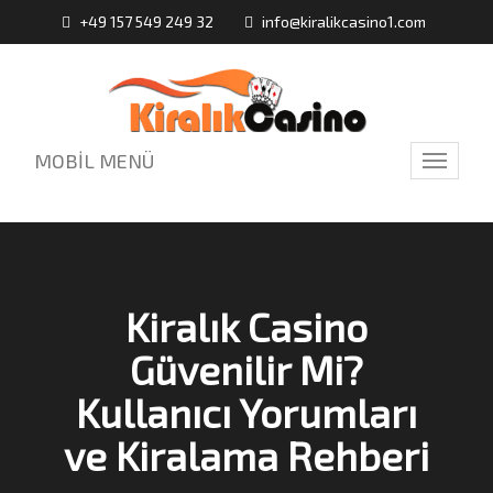
+49 157 549 249 32
info@kiralikcasino1.com
MOBİL MENÜ
Toggle
navigati
Kiralık Casino
Güvenilir Mi?
Kullanıcı Yorumları
ve Kiralama Rehberi