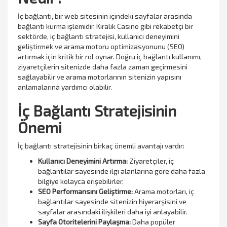
İç bağlantı, bir web sitesinin içindeki sayfalar arasında
bağlantı kurma işlemidir. Kiralık Casino gibi rekabetçi bir
sektörde, iç bağlantı stratejisi, kullanıcı deneyimini
geliştirmek ve arama motoru optimizasyonunu (SEO)
artırmak için kritik bir rol oynar. Doğru iç bağlantı kullanımı,
ziyaretçilerin sitenizde daha fazla zaman geçirmesini
sağlayabilir ve arama motorlarının sitenizin yapısını
anlamalarına yardımcı olabilir.
İç Bağlantı Stratejisinin
Önemi
İç bağlantı stratejisinin birkaç önemli avantajı vardır:
Kullanıcı Deneyimini Artırma:
Ziyaretçiler, iç
bağlantılar sayesinde ilgi alanlarına göre daha fazla
bilgiye kolayca erişebilirler.
SEO Performansını Geliştirme:
Arama motorları, iç
bağlantılar sayesinde sitenizin hiyerarşisini ve
sayfalar arasındaki ilişkileri daha iyi anlayabilir.
Sayfa Otoritelerini Paylaşma:
Daha popüler