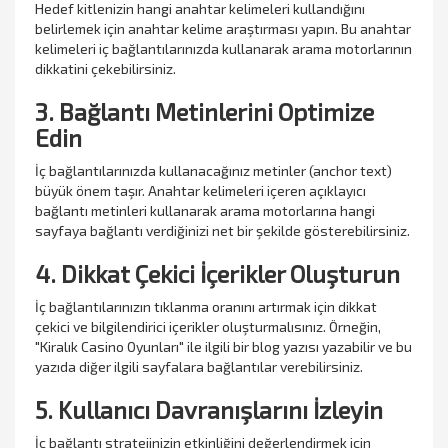
Hedef kitlenizin hangi anahtar kelimeleri kullandığını
belirlemek için anahtar kelime araştırması yapın. Bu anahtar
kelimeleri iç bağlantılarınızda kullanarak arama motorlarının
dikkatini çekebilirsiniz.
3. Bağlantı Metinlerini Optimize
Edin
İç bağlantılarınızda kullanacağınız metinler (anchor text)
büyük önem taşır. Anahtar kelimeleri içeren açıklayıcı
bağlantı metinleri kullanarak arama motorlarına hangi
sayfaya bağlantı verdiğinizi net bir şekilde gösterebilirsiniz.
4. Dikkat Çekici İçerikler Oluşturun
İç bağlantılarınızın tıklanma oranını artırmak için dikkat
çekici ve bilgilendirici içerikler oluşturmalısınız. Örneğin,
"Kiralık Casino Oyunları" ile ilgili bir blog yazısı yazabilir ve bu
yazıda diğer ilgili sayfalara bağlantılar verebilirsiniz.
5. Kullanıcı Davranışlarını İzleyin
İç bağlantı stratejinizin etkinliğini değerlendirmek için