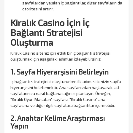
sayfalardan yapılan iç bağlantılar, diğer sayfaların da
otoritesini artırır.
Kiralık Casino İçin İç
Bağlantı Stratejisi
Oluşturma
Kiralık Casino siteniz için etkili bir iç bağlantı stratejisi
oluşturmak için aşağıdaki adımları izleyebilirsiniz:
1. Sayfa Hiyerarşisini Belirleyin
İç bağlantı stratejinizi oluştururken ilk adım, sitenizin sayfa
hiyerarşisini belirlemektir. Ana sayfanızdan başlayarak, alt
sayfalarınıza nasıl bağlanacağınızı planlayın. Örneğin,
"Kiralık Oyun Masaları" sayfası, "Kiralık Casino" ana
sayfasına ve diğer ilgili sayfalara bağlantılar içermelidir.
2. Anahtar Kelime Araştırması
Yapın