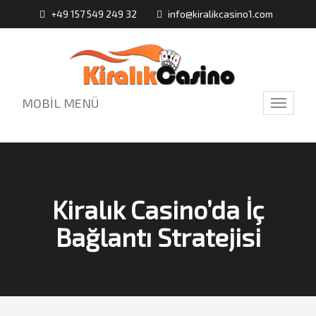
+49 157 549 249 32
info@kiralikcasino1.com
MOBİL MENÜ
Toggle
navigati
Kiralık Casino’da İç
Bağlantı Stratejisi