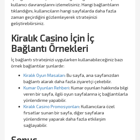
kullanıcı davranışlarını izlemelisiniz. Hangi bağlantıların
tıklandığını, kullanıcıların hangi sayfalarda daha fazla
zaman geçirdiğini gözlemleyerek stratejinizi
geliştirebilirsiniz.
Kiralık Casino İçin İç
Bağlantı Örnekleri
İç bağlantı stratejinizi uygularken kullanabileceğiniz bazı
örnek bağlantılar şunlardır:
Kiralık Oyun Masaları
: Bu sayfa, ana sayfanızdan
bağlantı alarak daha fazla ziyaretçi çekebilir.
Kumar Oyunları Rehberi
: Kumar oyunları hakkında bilgi
veren bir sayfa, ilgili oyun sayfalarına iç bağlantılarla
yönlendirme yapabilir.
Kiralık Casino Promosyonları
: Kullanıcılara özel
fırsatlar sunan bir sayfa, diğer sayfalara
yönlendirme yaparak daha fazla etkileşim
sağlayabilir.
Sonuç