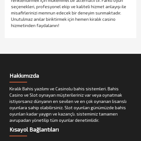
renklendirmek için mükemmel bir alternatiftir. Farklı oyun
seçenekleri, profesyonel ekip ve kaliteli hizmet anlayışı ile
misafirlerinizi memnun edecek bir deneyim sunmaktadır.
Unutulmaz anılar biriktirmek için hemen kiralık casino
hizmetinden faydalanın!
Hakkımızda
Kiralik Bahis yazılımı ve Casinolu bahis sistemleri. Bahis
Casino ve Slot oynayan müşterileriniz var veya oynatmak
istiyorsanız dünyanın en sevilen ve en çok oynanan lisanslı
oyunlara sahip olabilirsiniz. Slot oyunları günümüzde bahis
oyunları kadar yaygın ve kazançlı. sistemimiz tamamen
avrupadan yönetilip tüm oyunlar denetimlidir.
Kısayol Bağlantıları