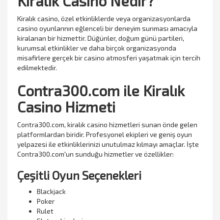
Kiralık Casino Nedir?
Kiralık casino, özel etkinliklerde veya organizasyonlarda
casino oyunlarının eğlenceli bir deneyim sunması amacıyla
kiralanan bir hizmettir. Düğünler, doğum günü partileri,
kurumsal etkinlikler ve daha birçok organizasyonda
misafirlere gerçek bir casino atmosferi yaşatmak için tercih
edilmektedir.
Contra300.com ile Kiralık
Casino Hizmeti
Contra300.com, kiralık casino hizmetleri sunan önde gelen
platformlardan biridir. Profesyonel ekipleri ve geniş oyun
yelpazesi ile etkinliklerinizi unutulmaz kılmayı amaçlar. İşte
Contra300.com'un sunduğu hizmetler ve özellikler:
Çeşitli Oyun Seçenekleri
Blackjack
Poker
Rulet