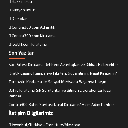
Hakkımızda
Misyonumuz
Demolar
Contra300.com Adminlik
Contra300.com Kiralama
ibet11.com Kiralama
Son Yazılar
Slot Sitesi Kiralama Rehberi: Avantajları ve Dikkat Edilecekler
Kiralık Casino Kampanya Fikirleri: Güvenilir mi, Nasıl Kiralanır?
Turcowin Kiralama ile Sosyal Medyada Başarıya Ulaşın
Bahis Kiralama Sık Sorulanlar ve Bilmeniz Gerekenler Kısa
Rehber
Contra300 Bahis Sayfası Nasıl Kiralanır? Adım Adım Rehber
İletişim Bilgilerimiz
İstanbul/Türkiye - Frankfurt/Almanya