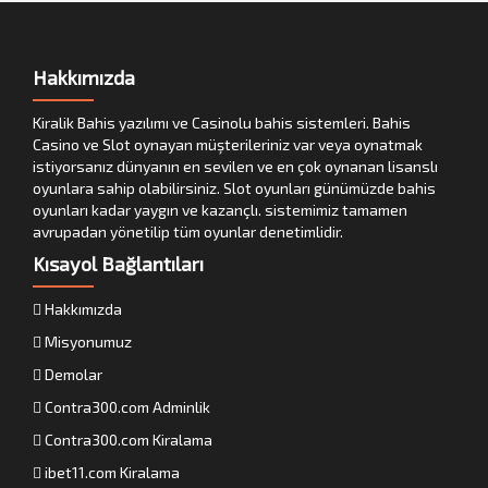
Hakkımızda
Kiralik Bahis yazılımı ve Casinolu bahis sistemleri. Bahis
Casino ve Slot oynayan müşterileriniz var veya oynatmak
istiyorsanız dünyanın en sevilen ve en çok oynanan lisanslı
oyunlara sahip olabilirsiniz. Slot oyunları günümüzde bahis
oyunları kadar yaygın ve kazançlı. sistemimiz tamamen
avrupadan yönetilip tüm oyunlar denetimlidir.
Kısayol Bağlantıları
Hakkımızda
Misyonumuz
Demolar
Contra300.com Adminlik
Contra300.com Kiralama
ibet11.com Kiralama