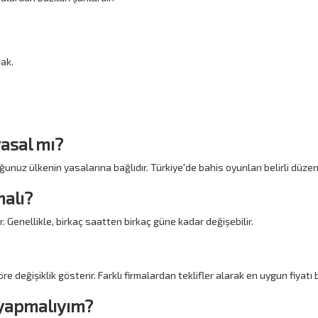
ak.
yasal mı?
unuz ülkenin yasalarına bağlıdır. Türkiye'de bahis oyunları belirli düze
malı?
ir. Genellikle, birkaç saatten birkaç güne kadar değişebilir.
 değişiklik gösterir. Farklı firmalardan teklifler alarak en uygun fiyatı b
e yapmalıyım?