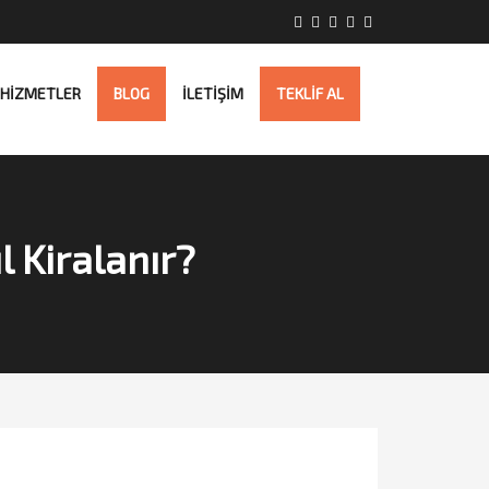
HİZMETLER
BLOG
İLETİŞİM
TEKLİF AL
l Kiralanır?