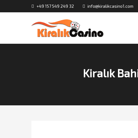
+49 157 549 249 32
info@kiralikcasino1.com
Kiralık Bah