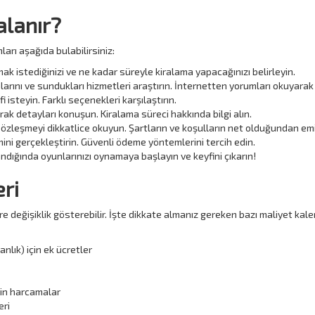
alanır?
ları aşağıda bulabilirsiniz:
k istediğinizi ve ne kadar süreyle kiralama yapacağınızı belirleyin.
larını ve sundukları hizmetleri araştırın. İnternetten yorumları okuyarak 
fi isteyin. Farklı seçenekleri karşılaştırın.
arak detayları konuşun. Kiralama süreci hakkında bilgi alın.
sözleşmeyi dikkatlice okuyun. Şartların ve koşulların net olduğundan emi
ini gerçekleştirin. Güvenli ödeme yöntemlerini tercih edin.
dığında oyunlarınızı oynamaya başlayın ve keyfini çıkarın!
ri
öre değişiklik gösterebilir. İşte dikkate almanız gereken bazı maliyet kale
nlık) için ek ücretler
in harcamalar
eri