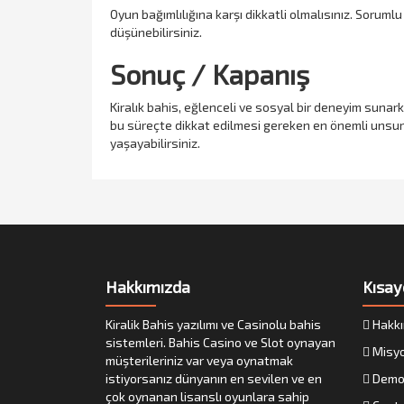
Oyun bağımlılığına karşı dikkatli olmalısınız. Sorum
düşünebilirsiniz.
Sonuç / Kapanış
Kiralık bahis, eğlenceli ve sosyal bir deneyim sunar
bu süreçte dikkat edilmesi gereken en önemli unsurlar
yaşayabilirsiniz.
Hakkımızda
Kısay
Kiralik Bahis yazılımı ve Casinolu bahis
Hakkı
sistemleri. Bahis Casino ve Slot oynayan
Misy
müşterileriniz var veya oynatmak
istiyorsanız dünyanın en sevilen ve en
Demo
çok oynanan lisanslı oyunlara sahip