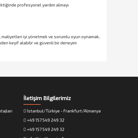
rektiğinde profesyonel yardım almayı
ek, maliyetleri iyi yönetmek ve sorumlu oyun oynamak,
den keyif alabilir ve güvenli bir deneyim
İletişim Bilgilerimiz
tajları
İstanbul/Türkiye - Frankfurt/Almanya
+49 157 549 249 32
+49 157 549 249 32