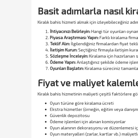
Basit adımlarla nasıl kir
Kiralık bahis hizmeti almak için izleyebileceğiniz adım
İhtiyacınızı Belirleyin:
Hangi tür oyunları oynama
Piyasa Araştırması Yapın:
Farklı kiralama firma
Teklif Alın:
İlgilendiğiniz firmalardan fiyat tekli
İletişim Kurun:
Seçtiğiniz firmayla iletişim kur
Sözleşme İnceleyin:
Kiralama için hazırlanan 
Ödeme Yapın:
Anlaştığınız şekilde ödeme işlem
Oyunları Başlatın:
Kiralama süreciniz tamamlan
Fiyat ve maliyet kalemle
Kiralık bahis hizmetinin maliyeti çeşitli faktörlere g
Oyun türüne göre kiralama ücreti
Ekstra hizmetler (örneğin, eğitim veya danışma
Güvenlik depozitosu
Ödeme işlemleri için alınan komisyonlar
Oyun alanının dekorasyonu ve düzenlemesi iç
Oyun materyalleri (zarlar, kartlar vb.) maliyetl