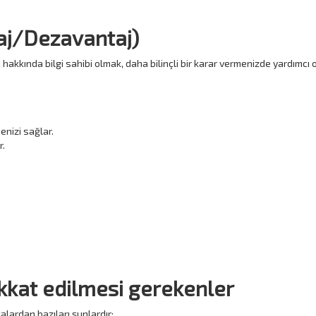
taj/Dezavantaj)
 hakkında bilgi sahibi olmak, daha bilinçli bir karar vermenizde yardımcı o
enizi sağlar.
r.
ikkat edilmesi gerekenler
alardan bazıları şunlardır: