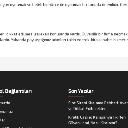
lu oyun oynamak ve belirli bir bütçe ile oynamak bu konuda önemlidir. Ge
ken, dikkat edilmesi gereken konular da vardır. Güvenilir bir firma seçm
dır. Yukarıda paylaştığımız adımları takip ederek, kiralık bahis hizmetin
ol Bağlantıları
Son Yazılar
mızda
Slot Sitesi Kiralama Rehberi: Avan
ve Dikkat Edilecekler
onumuz
Kiralık Casino Kampanya Fikirleri:
lar
Güvenilir mi, Nasıl Kiralanır?