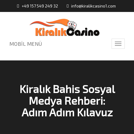
+49 157 549 249 32
info@kiralikcasino1.com
MOBİL MENÜ
Toggle
navigati
Kiralık Bahis Sosyal
Medya Rehberi:
Adım Adım Kılavuz