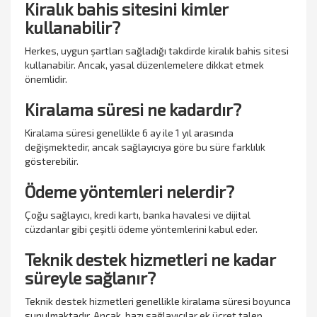
Kiralık bahis sitesini kimler
kullanabilir?
Herkes, uygun şartları sağladığı takdirde kiralık bahis sitesi
kullanabilir. Ancak, yasal düzenlemelere dikkat etmek
önemlidir.
Kiralama süresi ne kadardır?
Kiralama süresi genellikle 6 ay ile 1 yıl arasında
değişmektedir, ancak sağlayıcıya göre bu süre farklılık
gösterebilir.
Ödeme yöntemleri nelerdir?
Çoğu sağlayıcı, kredi kartı, banka havalesi ve dijital
cüzdanlar gibi çeşitli ödeme yöntemlerini kabul eder.
Teknik destek hizmetleri ne kadar
süreyle sağlanır?
Teknik destek hizmetleri genellikle kiralama süresi boyunca
sunulmaktadır. Ancak, bazı sağlayıcılar ek ücret talep