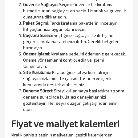
Güvenilir Sağlayıcı Seçimi:
Güvenilir bir kiralama
hizmeti sunan sağlayıcıları seçin. Lisanslı ve güvenilir
olmalarına dikkat edin.
Paket Seçimi:
Farklı kiralama paketlerini inceleyin.
İhtiyaçlarınıza uygun olanı seçin.
Başvuru Süreci:
Seçtiğiniz sağlayıcı ile iletişime
geçerek kiralama talebinizi iletin. Gerekli belgeleri
hazırlayın.
Ödeme İşlemi:
Kiralama bedelini ödemeniz gerekecek.
Ödeme yöntemlerini kontrol edin ve işlemi
tamamlayın.
Site Kurulumu:
Kiraladığınız siteyi kurmak için
sağlayıcınızla birlikte çalışın. Tasarım ve içerik
konularında destek alabilirsiniz.
Deneme Süreci:
Siteyi kullanmaya başladıktan sonra
deneme sürecinde kullanıcı deneyimlerinizi
gözlemleyin. Her şeyin düzgün çalıştığından emin
olun.
Fiyat ve maliyet kalemleri
Kiralık bahis sitesinin maliyetleri, çeşitli kalemlerden