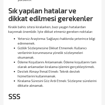
Sık yapılan hatalar ve
dikkat edilmesi gerekenler
Kiralık bahis sitesi kiralarken, bazı yaygın hatalardan
kaçınmak önemlidir. İşte dikkat etmeniz gereken noktalar:
Yetersiz Araştırma: Sağlayıcı hakkında yeterince bilgi
edinmemek.
Gizlilik Sözleşmesine Dikkat Etmemek: Kullanıcı
verilerinin korunmasına yönelik sözleşmeleri
okumamak.
Ödeme Koşullarını Anlamamak: Ödeme koşullarını tam
olarak anlamadan kiralama işlemini gerçekleştirmek.
Destek Almayı İhmal Etmek: Teknik destek
hizmetlerini kullanmamak.
Kiralama Süresini Göz Ardı Etmek: Sözleşme sürelerini
dikkate almamak.
SSS