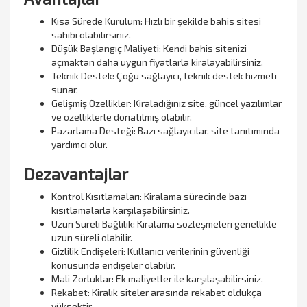
Kısa Sürede Kurulum: Hızlı bir şekilde bahis sitesi
sahibi olabilirsiniz.
Düşük Başlangıç Maliyeti: Kendi bahis sitenizi
açmaktan daha uygun fiyatlarla kiralayabilirsiniz.
Teknik Destek: Çoğu sağlayıcı, teknik destek hizmeti
sunar.
Gelişmiş Özellikler: Kiraladığınız site, güncel yazılımlar
ve özelliklerle donatılmış olabilir.
Pazarlama Desteği: Bazı sağlayıcılar, site tanıtımında
yardımcı olur.
Dezavantajlar
Kontrol Kısıtlamaları: Kiralama sürecinde bazı
kısıtlamalarla karşılaşabilirsiniz.
Uzun Süreli Bağlılık: Kiralama sözleşmeleri genellikle
uzun süreli olabilir.
Gizlilik Endişeleri: Kullanıcı verilerinin güvenliği
konusunda endişeler olabilir.
Mali Zorluklar: Ek maliyetler ile karşılaşabilirsiniz.
Rekabet: Kiralık siteler arasında rekabet oldukça
yüksektir.