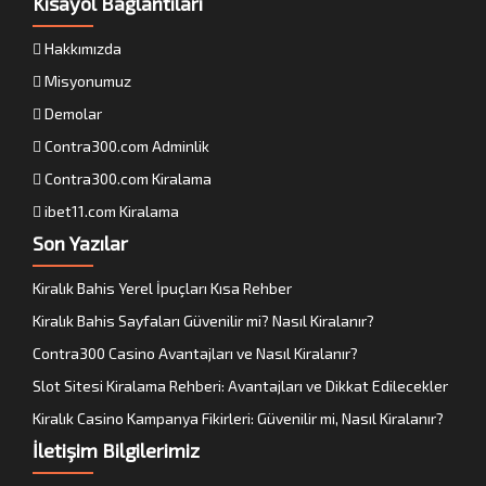
Kısayol Bağlantıları
Hakkımızda
Misyonumuz
Demolar
Contra300.com Adminlik
Contra300.com Kiralama
ibet11.com Kiralama
Son Yazılar
Kiralık Bahis Yerel İpuçları Kısa Rehber
Kiralık Bahis Sayfaları Güvenilir mi? Nasıl Kiralanır?
Contra300 Casino Avantajları ve Nasıl Kiralanır?
Slot Sitesi Kiralama Rehberi: Avantajları ve Dikkat Edilecekler
Kiralık Casino Kampanya Fikirleri: Güvenilir mi, Nasıl Kiralanır?
İletişim Bilgilerimiz