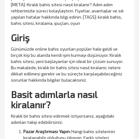
[META]: Kiralık bahis sitesi nasıl kiralanır? Adım adım
rehberimizle süreci kolaylaştırın. Fiyatlar, avantajlar ve sık
yapılan hatalar hakkında bilgi edinin. [TAGS]: kiralık bahis,
bahis sitesi, kiralama, ipuçları, oyun
Giriş
Günümüzde online bahis oyunları popüler hale geldi ve
birçok kişi bu alanda kendi işini kurmayı düşünüyor. Kiralık
bahis sitesi, yeni başlayanlar için ideal bir çözüm sunuyor.
Bu makalede, kiralık bir bahis sitesi nasıl kiralanır, nelere
dikkat edilmesi gerekir ve bu süreçte karşılaşabileceğiniz
sorunlar hakkında bilgiler bulacaksınız.
Basit adımlarla nasıl
kiralanır?
Kiralık bir bahis sitesi edinmek istiyorsanız, aşağıdaki
adımları takip edebilirsiniz:
Pazar Araştırması Yapın:
Hangi bahis sitelerinin
kiralanabilir olduğunu öğrenin. Farklı siteleri