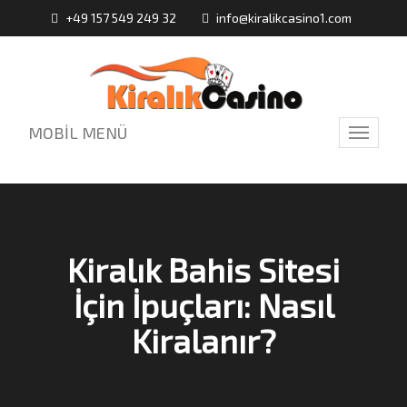
+49 157 549 249 32
info@kiralikcasino1.com
MOBİL MENÜ
Toggle
navigati
Kiralık Bahis Sitesi
İçin İpuçları: Nasıl
Kiralanır?