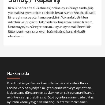
Kiralık bahis sitesi kiralamak, online oyun dünyasında giriş
yapmak isteyenler için cazip bir fırsat sunar. Ancak, dikkatli
bir araştırma ve planlama gerektirir. Yukarıda belirtilen
adımları ve ipuçlarını takip ederek başarıya ulaşabilirsiniz.
Unutmayın, bu süreçte sorumlu oyun oynamak önemlidir.
Eğlencenin yanı sıra, oyun bağımlılığına karşı dikkatli
olmalısınız.
Hakkımızda
Kiralik Bahis yazılımı ve Casinolu bahis sistemleri. Bahis
Casino ve Slot oynayan müşterileriniz var veya oynatmak
istiyorsanız dünyanın en sevilen ve en çok oynanan lisanslı
oyunlara sahip olabilirsiniz. Slot oyunları günümüzde bahis
oyunları kadar yaygın ve kazançlı. sistemimiz tamamen