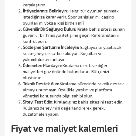
karşılaştırın.
İhtiyaçlarınızı Belirleyin:
Hangi tür oyunları sunmak
istediğinize karar verin. Spor bahisleri mi, casino
oyunları mı yoksa ikisi birden mi?
Güvenilir Bir Sağlayıcı Bulun:
Kiralık bahis sitesi sunan
güvenilir bir firmayla iletişime geçin. Referanslarını
kontrol edin.
Sözleşme Şartlarını İnceleyin:
Sağlayıcı ile yapılacak
sözleşmeyi dikkatlice okuyun. Koşulları ve
yükümlülükleri anlayın.
Ödemeleri Planlayın:
Kiralama ücreti ve diğer
maliyetleri göz önünde bulundurun. Bütçenizi
oluşturun.
Teknik Destek Alın:
Kiralama sürecinde teknik destek
almayı unutmayın. Özellikle yazılım ve platform
yönetimi konusunda bilgi sahibi olun.
Siteyi Test Edin:
Kiraladığınız bahis sitesini test edin.
Kullanıcı deneyimini değerlendirerek gerekli
düzeltmeleri yapın.
Fiyat ve maliyet kalemleri