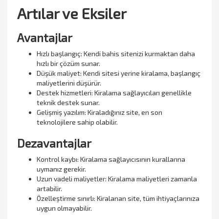
Artılar ve Eksiler
Avantajlar
Hızlı başlangıç: Kendi bahis sitenizi kurmaktan daha
hızlı bir çözüm sunar.
Düşük maliyet: Kendi sitesi yerine kiralama, başlangıç
maliyetlerini düşürür.
Destek hizmetleri: Kiralama sağlayıcıları genellikle
teknik destek sunar.
Gelişmiş yazılım: Kiraladığınız site, en son
teknolojilere sahip olabilir.
Dezavantajlar
Kontrol kaybı: Kiralama sağlayıcısının kurallarına
uymanız gerekir.
Uzun vadeli maliyetler: Kiralama maliyetleri zamanla
artabilir.
Özelleştirme sınırlı: Kiralanan site, tüm ihtiyaçlarınıza
uygun olmayabilir.