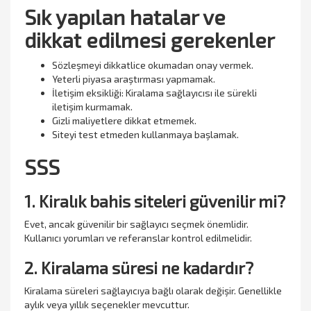
Sık yapılan hatalar ve
dikkat edilmesi gerekenler
Sözleşmeyi dikkatlice okumadan onay vermek.
Yeterli piyasa araştırması yapmamak.
İletişim eksikliği: Kiralama sağlayıcısı ile sürekli
iletişim kurmamak.
Gizli maliyetlere dikkat etmemek.
Siteyi test etmeden kullanmaya başlamak.
SSS
1. Kiralık bahis siteleri güvenilir mi?
Evet, ancak güvenilir bir sağlayıcı seçmek önemlidir.
Kullanıcı yorumları ve referanslar kontrol edilmelidir.
2. Kiralama süresi ne kadardır?
Kiralama süreleri sağlayıcıya bağlı olarak değişir. Genellikle
aylık veya yıllık seçenekler mevcuttur.