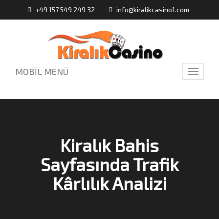
+49 157 549 249 32
info@kiralikcasino1.com
MOBİL MENÜ
Toggle
navigati
Kiralık Bahis
Sayfasında Trafik
Kârlılık Analizi