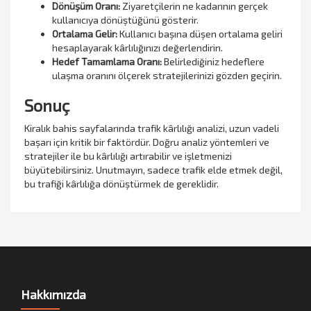
Dönüşüm Oranı:
Ziyaretçilerin ne kadarının gerçek
kullanıcıya dönüştüğünü gösterir.
Ortalama Gelir:
Kullanıcı başına düşen ortalama geliri
hesaplayarak kârlılığınızı değerlendirin.
Hedef Tamamlama Oranı:
Belirlediğiniz hedeflere
ulaşma oranını ölçerek stratejilerinizi gözden geçirin.
Sonuç
Kiralık bahis sayfalarında trafik kârlılığı analizi, uzun vadeli
başarı için kritik bir faktördür. Doğru analiz yöntemleri ve
stratejiler ile bu kârlılığı artırabilir ve işletmenizi
büyütebilirsiniz. Unutmayın, sadece trafik elde etmek değil,
bu trafiği kârlılığa dönüştürmek de gereklidir.
Hakkımızda