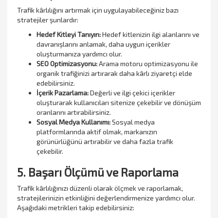
Trafik kârlılığını artırmak için uygulayabileceğiniz bazı
stratejiler şunlardır:
Hedef Kitleyi Tanıyın:
Hedef kitlenizin ilgi alanlarını ve
davranışlarını anlamak, daha uygun içerikler
oluşturmanıza yardımcı olur.
SEO Optimizasyonu:
Arama motoru optimizasyonu ile
organik trafiğinizi artırarak daha kârlı ziyaretçi elde
edebilirsiniz.
İçerik Pazarlama:
Değerli ve ilgi çekici içerikler
oluşturarak kullanıcıları sitenize çekebilir ve dönüşüm
oranlarını artırabilirsiniz.
Sosyal Medya Kullanımı:
Sosyal medya
platformlarında aktif olmak, markanızın
görünürlüğünü artırabilir ve daha fazla trafik
çekebilir.
5. Başarı Ölçümü ve Raporlama
Trafik kârlılığınızı düzenli olarak ölçmek ve raporlamak,
stratejilerinizin etkinliğini değerlendirmenize yardımcı olur.
Aşağıdaki metrikleri takip edebilirsiniz: