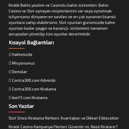
Kiralik Bahis yazılımı ve Casinolu bahis sistemleri. Bahis
Casino ve Slot oynayan müşterileriniz var veya oynatmak
istiyorsanız dünyanın en sevilen ve en çok oynanan lisanslı
oyunlara sahip olabilirsiniz. Slot oyunları günümüzde bahis
oyunları kadar yaygın ve kazançlı. sistemimiz tamamen
avrupadan yönetilip tüm oyunlar denetimlidir.
Kısayol Bağlantıları
Hakkımızda
Misyonumuz
Demolar
Contra300.com Adminlik
Contra300.com Kiralama
ibet11.com Kiralama
Son Yazılar
Slot Sitesi Kiralama Rehberi: Avantajları ve Dikkat Edilecekler
Kiralık Casino Kampanya Fikirleri: Güvenilir mi, Nasıl Kiralanır?