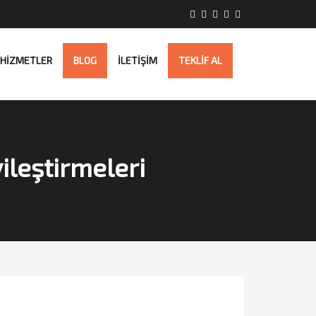
HİZMETLER
BLOG
İLETİŞİM
TEKLİF AL
yileştirmeleri