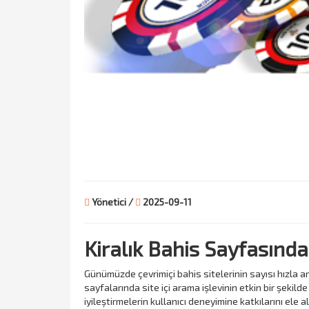
Yönetici /
2025-09-11
Kiralık Bahis Sayfasında 
Günümüzde çevrimiçi bahis sitelerinin sayısı hızla artm
sayfalarında site içi arama işlevinin etkin bir şekild
iyileştirmelerin kullanıcı deneyimine katkılarını ele a