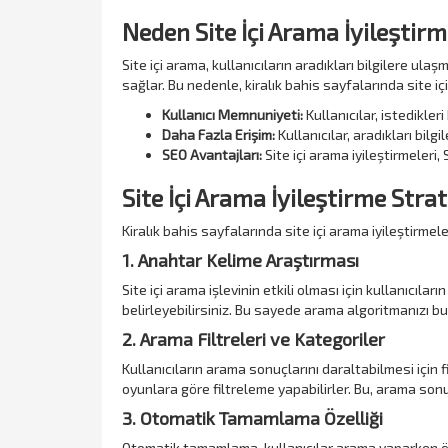
Neden Site İçi Arama İyileştirm
Site içi arama, kullanıcıların aradıkları bilgilere ula
sağlar. Bu nedenle, kiralık bahis sayfalarında site iç
Kullanıcı Memnuniyeti:
Kullanıcılar, istedikleri
Daha Fazla Erişim:
Kullanıcılar, aradıkları bilgi
SEO Avantajları:
Site içi arama iyileştirmeleri,
Site İçi Arama İyileştirme Strate
Kiralık bahis sayfalarında site içi arama iyileştirmel
1. Anahtar Kelime Araştırması
Site içi arama işlevinin etkili olması için kullanıcıla
belirleyebilirsiniz. Bu sayede arama algoritmanızı bu
2. Arama Filtreleri ve Kategoriler
Kullanıcıların arama sonuçlarını daraltabilmesi için f
oyunlara göre filtreleme yapabilirler. Bu, arama son
3. Otomatik Tamamlama Özelliği
Otomatik tamamlama, kullanıcılar arama yaparken öneril