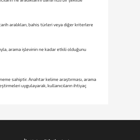
rih aralıkları, bahis türleri veya diğer kriterlere
ıyla, arama işlevinin ne kadar etkili olduğunu
ir öneme sahiptir. Anahtar kelime araştırması, arama
leştirmeleri uygulayarak, kullanıcıların ihtiyaç