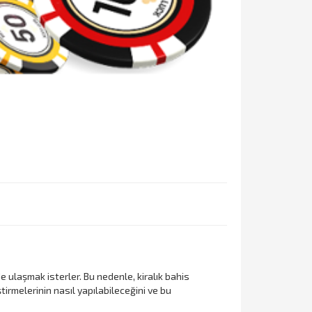
lde ulaşmak isterler. Bu nedenle, kiralık bahis
tirmelerinin nasıl yapılabileceğini ve bu