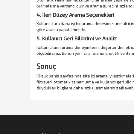
bulmalarına yardımcı olur ve arama sürecini hızlandır
4. İleri Düzey Arama Seçenekleri
Kullanıcılara daha iyi bir arama deneyimi sunmak için, 
göre arama yapabilmelidir.
5. Kullanıcı Geri Bildirimi ve Analiz
Kullanıcıların arama deneyimlerini değerlendirmek için
ölçebilirsiniz. Bunun yanı sıra, arama analitik veriler
Sonuç
Kiralık bahis sayfasında site içi arama iyileştirmeler
filtreleri, otomatik tamamlama ve kullanıcı geri bildiri
duydukları bilgilere daha hızlı ulaşmalarını sağlayabil