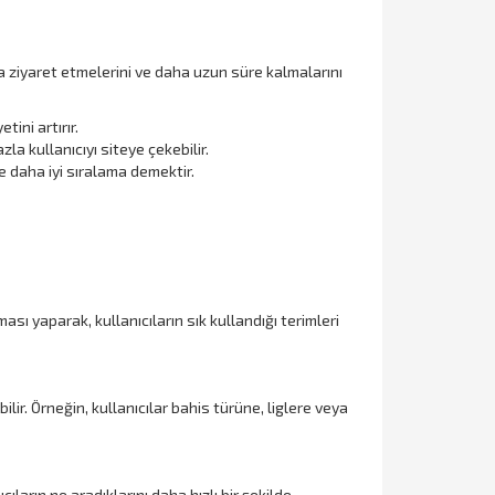
azla ziyaret etmelerini ve daha uzun süre kalmalarını
tini artırır.
azla kullanıcıyı siteye çekebilir.
ve daha iyi sıralama demektir.
ması yaparak, kullanıcıların sık kullandığı terimleri
lir. Örneğin, kullanıcılar bahis türüne, liglere veya
ların ne aradıklarını daha hızlı bir şekilde