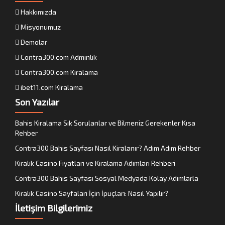
Hakkımızda
Misyonumuz
Demolar
Contra300.com Adminlik
Contra300.com Kiralama
ibet11.com Kiralama
Son Yazılar
Bahis Kiralama Sık Sorulanlar ve Bilmeniz Gerekenler Kısa
Rehber
Contra300 Bahis Sayfası Nasıl Kiralanır? Adım Adım Rehber
Kiralık Casino Fiyatları ve Kiralama Adımları Rehberi
Contra300 Bahis Sayfası Sosyal Medyada Kolay Adımlarla
Kiralık Casino Sayfaları İçin İpuçları: Nasıl Yapılır?
İletişim Bilgilerimiz