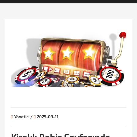
Yönetici /
2025-09-11