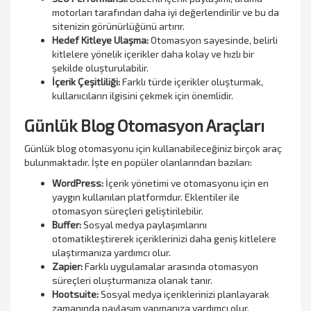
motorları tarafından daha iyi değerlendirilir ve bu da
sitenizin görünürlüğünü artırır.
Hedef Kitleye Ulaşma:
Otomasyon sayesinde, belirli
kitlelere yönelik içerikler daha kolay ve hızlı bir
şekilde oluşturulabilir.
İçerik Çeşitliliği:
Farklı türde içerikler oluşturmak,
kullanıcıların ilgisini çekmek için önemlidir.
Günlük Blog Otomasyon Araçları
Günlük blog otomasyonu için kullanabileceğiniz birçok araç
bulunmaktadır. İşte en popüler olanlarından bazıları:
WordPress:
İçerik yönetimi ve otomasyonu için en
yaygın kullanılan platformdur. Eklentiler ile
otomasyon süreçleri geliştirilebilir.
Buffer:
Sosyal medya paylaşımlarını
otomatikleştirerek içeriklerinizi daha geniş kitlelere
ulaştırmanıza yardımcı olur.
Zapier:
Farklı uygulamalar arasında otomasyon
süreçleri oluşturmanıza olanak tanır.
Hootsuite:
Sosyal medya içeriklerinizi planlayarak
zamanında paylaşım yapmanıza yardımcı olur.