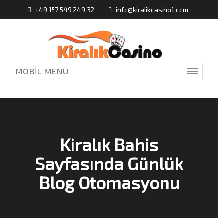
+49 157 549 249 32
info@kiralikcasino1.com
MOBİL MENÜ
Toggle
navigati
Kiralık Bahis
Sayfasında Günlük
Blog Otomasyonu