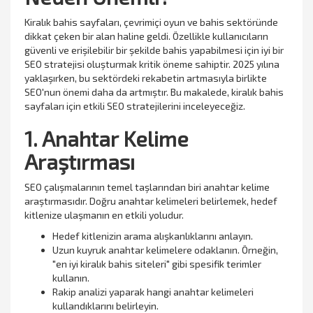
Kiralık bahis sayfaları, çevrimiçi oyun ve bahis sektöründe
dikkat çeken bir alan haline geldi. Özellikle kullanıcıların
güvenli ve erişilebilir bir şekilde bahis yapabilmesi için iyi bir
SEO stratejisi oluşturmak kritik öneme sahiptir. 2025 yılına
yaklaşırken, bu sektördeki rekabetin artmasıyla birlikte
SEO'nun önemi daha da artmıştır. Bu makalede, kiralık bahis
sayfaları için etkili SEO stratejilerini inceleyeceğiz.
1. Anahtar Kelime
Araştırması
SEO çalışmalarının temel taşlarından biri anahtar kelime
araştırmasıdır. Doğru anahtar kelimeleri belirlemek, hedef
kitlenize ulaşmanın en etkili yoludur.
Hedef kitlenizin arama alışkanlıklarını anlayın.
Uzun kuyruk anahtar kelimelere odaklanın. Örneğin,
"en iyi kiralık bahis siteleri" gibi spesifik terimler
kullanın.
Rakip analizi yaparak hangi anahtar kelimeleri
kullandıklarını belirleyin.