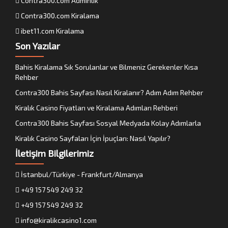
Contra300.com Adminlik
Contra300.com Kiralama
ibet11.com Kiralama
Son Yazılar
Bahis Kiralama Sık Sorulanlar ve Bilmeniz Gerekenler Kısa
Rehber
Contra300 Bahis Sayfası Nasıl Kiralanır? Adım Adım Rehber
Kiralık Casino Fiyatları ve Kiralama Adımları Rehberi
Contra300 Bahis Sayfası Sosyal Medyada Kolay Adımlarla
Kiralık Casino Sayfaları İçin İpuçları: Nasıl Yapılır?
İletişim Bilgilerimiz
İstanbul/Türkiye - Frankfurt/Almanya
+49 157 549 249 32
+49 157 549 249 32
info@kiralikcasino1.com