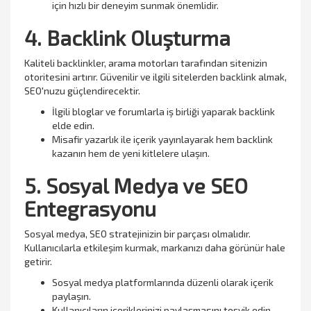
için hızlı bir deneyim sunmak önemlidir.
4. Backlink Oluşturma
Kaliteli backlinkler, arama motorları tarafından sitenizin
otoritesini artırır. Güvenilir ve ilgili sitelerden backlink almak,
SEO'nuzu güçlendirecektir.
İlgili bloglar ve forumlarla iş birliği yaparak backlink
elde edin.
Misafir yazarlık ile içerik yayınlayarak hem backlink
kazanın hem de yeni kitlelere ulaşın.
5. Sosyal Medya ve SEO
Entegrasyonu
Sosyal medya, SEO stratejinizin bir parçası olmalıdır.
Kullanıcılarla etkileşim kurmak, markanızı daha görünür hale
getirir.
Sosyal medya platformlarında düzenli olarak içerik
paylaşın.
Kullanıcıların içeriklerinizi paylaşmasını teşvik edin.