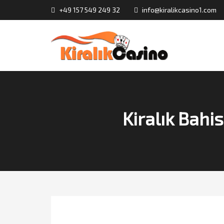
+49 157 549 249 32
info@kiralikcasino1.com
Kiralık Bahi