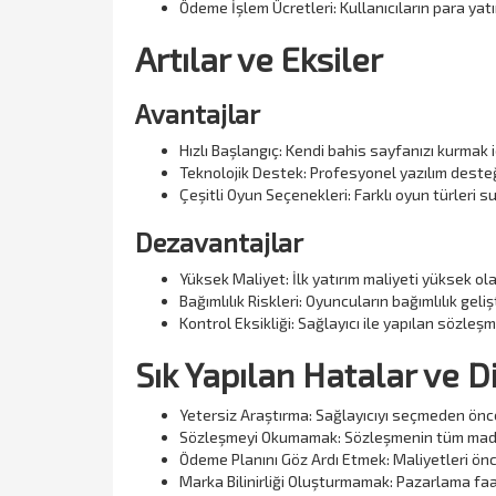
Ödeme İşlem Ücretleri: Kullanıcıların para yat
Artılar ve Eksiler
Avantajlar
Hızlı Başlangıç: Kendi bahis sayfanızı kurmak 
Teknolojik Destek: Profesyonel yazılım desteğ
Çeşitli Oyun Seçenekleri: Farklı oyun türleri su
Dezavantajlar
Yüksek Maliyet: İlk yatırım maliyeti yüksek olab
Bağımlılık Riskleri: Oyuncuların bağımlılık geliş
Kontrol Eksikliği: Sağlayıcı ile yapılan sözleşm
Sık Yapılan Hatalar ve 
Yetersiz Araştırma: Sağlayıcıyı seçmeden önc
Sözleşmeyi Okumamak: Sözleşmenin tüm madde
Ödeme Planını Göz Ardı Etmek: Maliyetleri ö
Marka Bilinirliği Oluşturmamak: Pazarlama fa