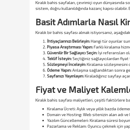
Kiralık bahis sayfaları, çevrimiçi oyun dünyasında so
sistem, doğru kullanıldığında kazanç kapısı olabilir. Bu
Basit Adımlarla Nasıl Ki
Kiralık bir bahis sayfası almak istiyorsanız, aşağıdaki
İhtiyaçlarınızı Belirleyin:
Hangi tür oyunlar sunm
Piyasa Araştırması Yapın:
Farklı kiralama hizme
Güvenilir Bir Sağlayıcı Seçin:
İyi referansları ol
Teklif İsteyin:
Seçtiğiniz sağlayıcılardan fiyat t
Sözleşmeyi İnceleyin:
Kiralama sözleşmesini d
Ödeme Yapın:
Anlaşma sağlandıktan sonra ger
Sayfanızı Yayınlayın:
Kiraladığınız sayfayı aç
Fiyat ve Maliyet Kaleml
Kiralık bahis sayfası maliyetleri, çeşitli faktörlere b
Kiralama Ücreti: Aylık veya yıllık bazda ödem
Domain ve Hosting: Web sitenizin alan adı ve 
Yazılım Güncellemeleri: Kiralama süresi boyunc
Pazarlama ve Reklam: Oyuncu çekmek için yap