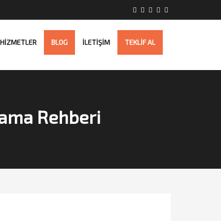
HİZMETLER
BLOG
İLETİŞİM
TEKLİF AL
alama Rehberi