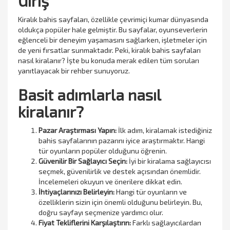
Giriş
Kiralık bahis sayfaları, özellikle çevrimiçi kumar dünyasında
oldukça popüler hale gelmiştir. Bu sayfalar, oyunseverlerin
eğlenceli bir deneyim yaşamasını sağlarken, işletmeler için
de yeni fırsatlar sunmaktadır. Peki, kiralık bahis sayfaları
nasıl kiralanır? İşte bu konuda merak edilen tüm soruları
yanıtlayacak bir rehber sunuyoruz.
Basit adımlarla nasıl
kiralanır?
Pazar Araştırması Yapın:
İlk adım, kiralamak istediğiniz
bahis sayfalarının pazarını iyice araştırmaktır. Hangi
tür oyunların popüler olduğunu öğrenin.
Güvenilir Bir Sağlayıcı Seçin:
İyi bir kiralama sağlayıcısı
seçmek, güvenilirlik ve destek açısından önemlidir.
İncelemeleri okuyun ve önerilere dikkat edin.
İhtiyaçlarınızı Belirleyin:
Hangi tür oyunların ve
özelliklerin sizin için önemli olduğunu belirleyin. Bu,
doğru sayfayı seçmenize yardımcı olur.
Fiyat Tekliflerini Karşılaştırın:
Farklı sağlayıcılardan