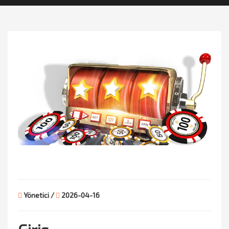
Yönetici /
2026-04-16