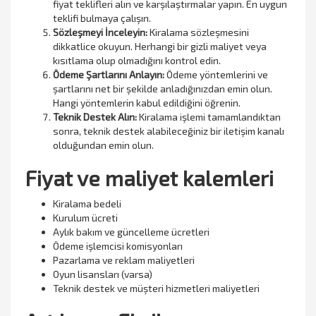
fiyat teklifleri alın ve karşılaştırmalar yapın. En uygun
teklifi bulmaya çalışın.
Sözleşmeyi İnceleyin:
Kiralama sözleşmesini
dikkatlice okuyun. Herhangi bir gizli maliyet veya
kısıtlama olup olmadığını kontrol edin.
Ödeme Şartlarını Anlayın:
Ödeme yöntemlerini ve
şartlarını net bir şekilde anladığınızdan emin olun.
Hangi yöntemlerin kabul edildiğini öğrenin.
Teknik Destek Alın:
Kiralama işlemi tamamlandıktan
sonra, teknik destek alabileceğiniz bir iletişim kanalı
olduğundan emin olun.
Fiyat ve maliyet kalemleri
Kiralama bedeli
Kurulum ücreti
Aylık bakım ve güncelleme ücretleri
Ödeme işlemcisi komisyonları
Pazarlama ve reklam maliyetleri
Oyun lisansları (varsa)
Teknik destek ve müşteri hizmetleri maliyetleri