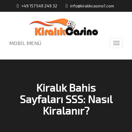
+49 157 549 249 32
info@kiralikcasino1.com
MOBİL MENÜ
Toggle
navigati
Kiralık Bahis
Sayfaları SSS: Nasıl
Kiralanır?