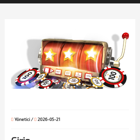
Yönetici /
2026-05-21