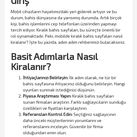
Giriş
Mobil cihazların hayatımızdaki yeri giderek artıyor ve bu
durum, bahis dünyasına da yansımış durumda. Artık birçok
kişi, bahis işlemlerini cep telefonları üzerinden yapmayı
tercih ediyor. Kiralık bahis sayfaları, bu süreçte önemli bir
rol oynamaktadır. Peki, mobilde kiralık bahis sayfaları nasıl
kiralanır? İşte bu yazıda, adım adım rehberimizi bulacaksınız.
Basit Adımlarla Nasıl
Kiralanır?
İhtiyaçlarınızı Belirleyin:
İlk adım olarak, ne tür bir
bahis sayfasına ihtiyacınız olduğunu belirleyin. Hangi
oyunları sunmak istediğinizi düşünün.
Piyasa Araştırması Yapın:
Kiralık bahis sayfaları
sunan firmaları araştırın. Farklı sağlayıcıların sunduğu
özellikleri ve fiyatları karşılaştırın.
Referansları Kontrol Edin:
Seçtiğiniz sağlayıcının
daha önceki müşterilerinin yorumlarını ve
referanslarını inceleyin. Güvenilir bir firma
olduğundan emin olun.