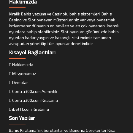
Hakkımızda
Kiralik Bahis yazılımı ve Casinolu bahis sistemleri. Bahis
Casino ve Slot oynayan müşterileriniz var veya oynatmak
istiyorsanız dünyanın en sevilen ve en çok oynanan lisanslı
oyunlara sahip olabilirsiniz. Slot oyunları günümüzde bahis
oyunları kadar yaygın ve kazançlı. sistemimiz tamamen
avrupadan yönetilip tüm oyunlar denetimlidir.
Kısayol Bağlantıları
Hakkımızda
Misyonumuz
Demolar
Contra300.com Adminlik
Contra300.com Kiralama
ibet11.com Kiralama
Son Yazılar
Bahis Kiralama Sık Sorulanlar ve Bilmeniz Gerekenler Kısa