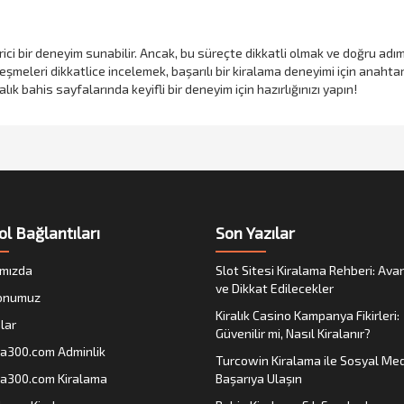
ici bir deneyim sunabilir. Ancak, bu süreçte dikkatli olmak ve doğru adım
leşmeleri dikkatlice incelemek, başarılı bir kiralama deneyimi için anah
ık bahis sayfalarında keyifli bir deneyim için hazırlığınızı yapın!
ol Bağlantıları
Son Yazılar
mızda
Slot Sitesi Kiralama Rehberi: Avan
ve Dikkat Edilecekler
onumuz
Kiralık Casino Kampanya Fikirleri:
lar
Güvenilir mi, Nasıl Kiralanır?
a300.com Adminlik
Turcowin Kiralama ile Sosyal M
a300.com Kiralama
Başarıya Ulaşın