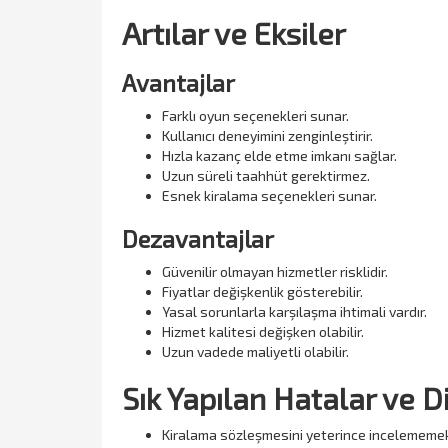
Artılar ve Eksiler
Avantajlar
Farklı oyun seçenekleri sunar.
Kullanıcı deneyimini zenginleştirir.
Hızla kazanç elde etme imkanı sağlar.
Uzun süreli taahhüt gerektirmez.
Esnek kiralama seçenekleri sunar.
Dezavantajlar
Güvenilir olmayan hizmetler risklidir.
Fiyatlar değişkenlik gösterebilir.
Yasal sorunlarla karşılaşma ihtimali vardır.
Hizmet kalitesi değişken olabilir.
Uzun vadede maliyetli olabilir.
Sık Yapılan Hatalar ve 
Kiralama sözleşmesini yeterince incelememe