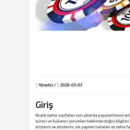
Yönetici /
2026-03-03
Giriş
Kiralık bahis sayfaları son yıllarda popülaritesini ar
süreci ve kullanıcı yorumları hakkında doğru bilgileri 
artılarını ve eksilerini, sık yapılan hataları ve daha f