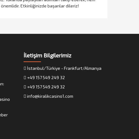
nemlidir. Etkinliğinizde başarılar dileriz!
İletişim Bilgilerimiz
İstanbul/Türkiye - Frankfurt/Almanya
+49 157 549 249 32
rı:
+49 157 549 249 32
info@kiralikcasino1.com
Casino
ehber