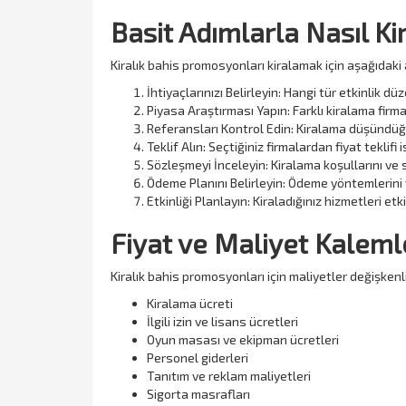
Basit Adımlarla Nasıl Ki
Kiralık bahis promosyonları kiralamak için aşağıdaki a
İhtiyaçlarınızı Belirleyin: Hangi tür etkinlik d
Piyasa Araştırması Yapın: Farklı kiralama firmal
Referansları Kontrol Edin: Kiralama düşündüğü
Teklif Alın: Seçtiğiniz firmalardan fiyat teklif
Sözleşmeyi İnceleyin: Kiralama koşullarını ve
Ödeme Planını Belirleyin: Ödeme yöntemlerini ve
Etkinliği Planlayın: Kiraladığınız hizmetleri et
Fiyat ve Maliyet Kaleml
Kiralık bahis promosyonları için maliyetler değişkenl
Kiralama ücreti
İlgili izin ve lisans ücretleri
Oyun masası ve ekipman ücretleri
Personel giderleri
Tanıtım ve reklam maliyetleri
Sigorta masrafları