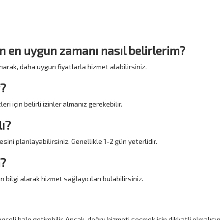
in en uygun zamanı nasıl belirlerim?
arak, daha uygun fiyatlarla hizmet alabilirsiniz.
r?
i için belirli izinler almanız gerekebilir.
lı?
ini planlayabilirsiniz. Genellikle 1-2 gün yeterlidir.
m?
 bilgi alarak hizmet sağlayıcıları bulabilirsiniz.
enceli hale getirebilir. Ancak, doğru hizmeti seçmek için dikkatli olmalıs