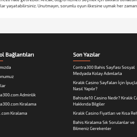
anlar yaşatabilirsiniz. Unutmayın, sorumlu oyun ilkesine uymak her zaman ö
ol Bağlantıları
Son Yazılar
mızda
Contra300 Bahis Sayfası Sosyal
Medyada Kolay Adımlarla
onumuz
Kiralık Casino Sayfaları İçin İpuçla
lar
Nasıl Yapılır?
a300.com Adminlik
Bahisde10 Casino Nedir? Kiralık 
a300.com Kiralama
Hakkında Bilgiler
1.com Kiralama
Kiralık Casino Fiyatları ve Kısa R
Bahis Kiralama Sık Sorulanlar ve
Bilmeniz Gerekenler