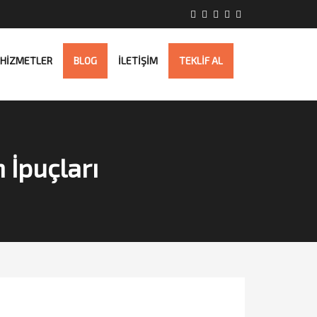
HİZMETLER
BLOG
İLETİŞİM
TEKLİF AL
 İpuçları