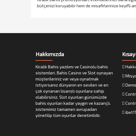
bütçenizi koruyabilir hem de misafirlerinize keyifli 
Hakkımızda
Kısay
Kiralik Bahis yazılımı ve Casinolu bahis
Hakkı
sistemleri. Bahis Casino ve Slot oynayan
Misy
müşterileriniz var veya oynatmak
istiyorsanız dünyanın en sevilen ve en
Demo
çok oynanan lisanslı oyunlara sahip
Contr
olabilirsiniz. Slot oyunları günümüzde
bahis oyunları kadar yaygın ve kazançlı.
Contr
sistemimiz tamamen avrupadan
ibet1
yönetilip tüm oyunlar denetimlidir.