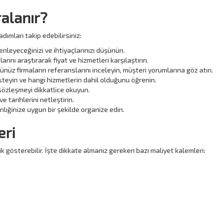
ralanır?
dımları takip edebilirsiniz:
üzenleyeceğinizi ve ihtiyaçlarınızı düşünün.
arını araştırarak fiyat ve hizmetleri karşılaştırın.
nüz firmaların referanslarını inceleyin, müşteri yorumlarına göz atın.
i isteyin ve hangi hizmetlerin dahil olduğunu öğrenin.
 sözleşmeyi dikkatlice okuyun.
 tarihlerini netleştirin.
kinliğinize uygun bir şekilde organize edin.
eri
ik gösterebilir. İşte dikkate almanız gereken bazı maliyet kalemleri: