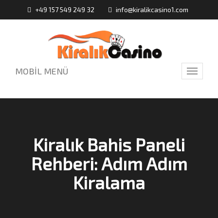
+49 157 549 249 32
info@kiralikcasino1.com
MOBİL MENÜ
Toggle
navigati
Kiralık Bahis Paneli
Rehberi: Adım Adım
Kiralama