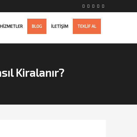
HİZMETLER
BLOG
İLETİŞİM
TEKLİF AL
sıl Kiralanır?