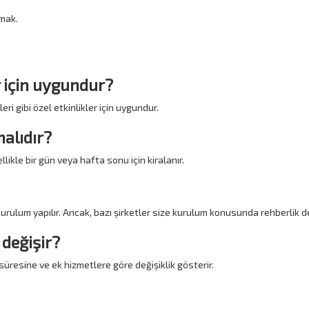
mak.
er için uygundur?
eri gibi özel etkinlikler için uygundur.
malıdır?
llikle bir gün veya hafta sonu için kiralanır.
urulum yapılır. Ancak, bazı şirketler size kurulum konusunda rehberlik de
 değişir?
 süresine ve ek hizmetlere göre değişiklik gösterir.