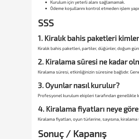
Kurulum için yeterli alanı sağlamamak.
Ödeme koşullarını kontrol etmeden işlem yap
SSS
1. Kiralık bahis paketleri kiml
Kiralık bahis paketleri, partiler, düğünler, doğum günl
2. Kiralama süresi ne kadar ol
Kiralama süresi, etkinliğinizin süresine bağlıdır. Gene
3. Oyunlar nasıl kurulur?
Profesyonel kurulum ekipleri tarafından genellikle k
4. Kiralama fiyatları neye göre
Kiralama fiyatları, oyun türlerine, sayısına, kiralama
Sonuç / Kapanış