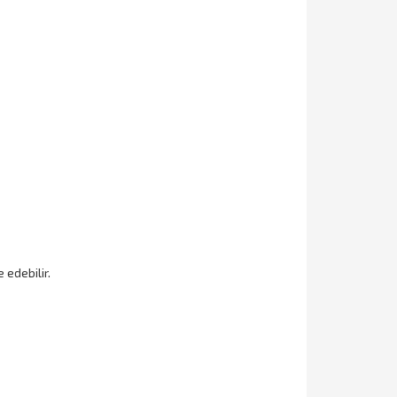
 edebilir.