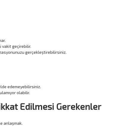
nar.
 vakit geçirebilir.
nizasyonunuzu gerçekleştirebilirsiniz.
elde edemeyebilirsiniz.
amıyor olabilir.
Dikkat Edilmesi Gerekenler
le anlaşmak.