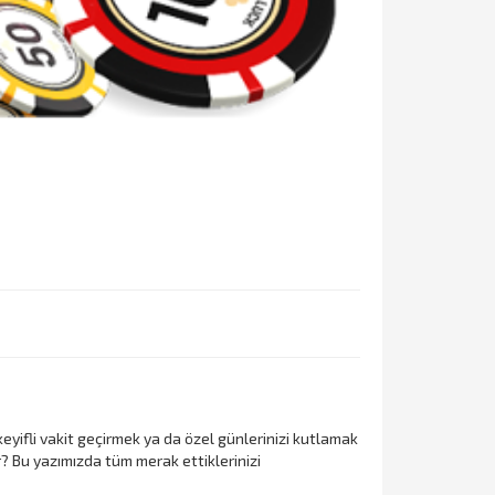
 keyifli vakit geçirmek ya da özel günlerinizi kutlamak
ır? Bu yazımızda tüm merak ettiklerinizi