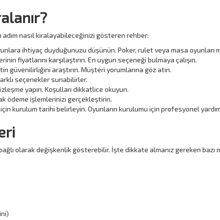
ralanır?
m adım nasıl kiralayabileceğinizi gösteren rehber:
yunlara ihtiyaç duyduğunuzu düşünün. Poker, rulet veya masa oyunları m
erinin fiyatlarını karşılaştırın. En uygun seçeneği bulmaya çalışın.
in güvenilirliğini araştırın. Müşteri yorumlarına göz atın.
Farklı seçenekler sunabilirler.
sözleşme yapın. Koşulları dikkatlice okuyun.
k ödeme işlemlerinizi gerçekleştirin.
için kurulum tarihi belirleyin. Oyunların kurulumu için profesyonel yardım
eri
 bağlı olarak değişkenlik gösterebilir. İşte dikkate almanız gereken bazı 
ni)