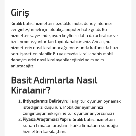
Giriş
Kiralık bahis hizmetleri, özellikle mobil deneyimlerinizi
zenginleştirmek için oldukça popüler hale geldi. Bu
hizmetler sayesinde, oyun keyfinizi daha da artırabilir ve
özel promosyonlardan faydalanabilirsiniz. Ancak, bu
hizmetlerin nasıl kiralanacağı konusunda kafanızda bazı
soru işaretleri olabilir. Bu yazımızda, kiralık bahis mobil
deneyimlerini nasıl kiralayabileceğinizi adım adım
anlatacağız.
Basit Adımlarla Nasıl
Kiralanır?
İhtiyaçlarınızı Belirleyin:
Hangi tür oyunları oynamak
istediğinizi düşünün. Mobil deneyimlerinizi
zenginleştirmek için ne tür oyunlar arıyorsunuz?
Piyasa Araştırması Yapın:
Kiralık bahis hizmetleri
sunan firmaları araştırın. Farklı firmaların sunduğu
hizmetleri karşılaştırın.