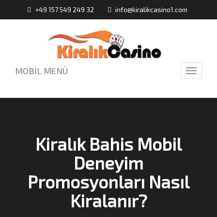
+49 157 549 249 32
info@kiralikcasino1.com
MOBİL MENÜ
Toggle
navigati
Kiralık Bahis Mobil
Deneyim
Promosyonları Nasıl
Kiralanır?