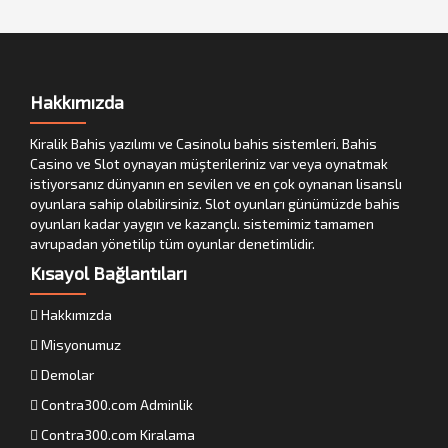
Hakkımızda
Kiralik Bahis yazılımı ve Casinolu bahis sistemleri. Bahis
Casino ve Slot oynayan müşterileriniz var veya oynatmak
istiyorsanız dünyanın en sevilen ve en çok oynanan lisanslı
oyunlara sahip olabilirsiniz. Slot oyunları günümüzde bahis
oyunları kadar yaygın ve kazançlı. sistemimiz tamamen
avrupadan yönetilip tüm oyunlar denetimlidir.
Kısayol Bağlantıları
Hakkımızda
Misyonumuz
Demolar
Contra300.com Adminlik
Contra300.com Kiralama