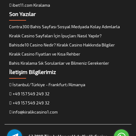
ibet11.com Kiralama
Son Yazılar
Contra300 Bahis Sayfası Sosyal Medyada Kolay Adımlarla
Kiralık Casino Sayfaları İçin İpuçları: Nasıl Yapılır?
Bahisde10 Casino Nedir? Kiralık Casino Hakkında Bilgiler
Kiralık Casino Fiyatları ve Kısa Rehber
Bahis Kiralama Sık Sorulanlar ve Bilmeniz Gerekenler
İletişim Bilgilerimiz
İstanbul/Türkiye - Frankfurt/Almanya
+49 157 549 249 32
+49 157 549 249 32
info@kiralikcasino1.com