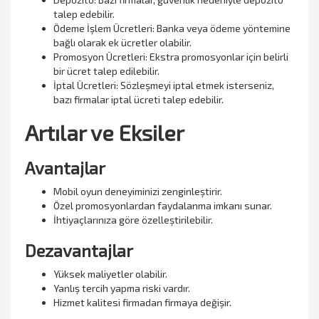
talep edebilir.
Ödeme İşlem Ücretleri: Banka veya ödeme yöntemine
bağlı olarak ek ücretler olabilir.
Promosyon Ücretleri: Ekstra promosyonlar için belirli
bir ücret talep edilebilir.
İptal Ücretleri: Sözleşmeyi iptal etmek isterseniz,
bazı firmalar iptal ücreti talep edebilir.
Artılar ve Eksiler
Avantajlar
Mobil oyun deneyiminizi zenginleştirir.
Özel promosyonlardan faydalanma imkanı sunar.
İhtiyaçlarınıza göre özelleştirilebilir.
Dezavantajlar
Yüksek maliyetler olabilir.
Yanlış tercih yapma riski vardır.
Hizmet kalitesi firmadan firmaya değişir.