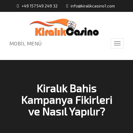
+49 157 549 249 32
info@kiralikcasino1.com
MOBİL MENÜ
Toggle
navigati
Kiralık Bahis
Kampanya Fikirleri
ve Nasıl Yapılır?